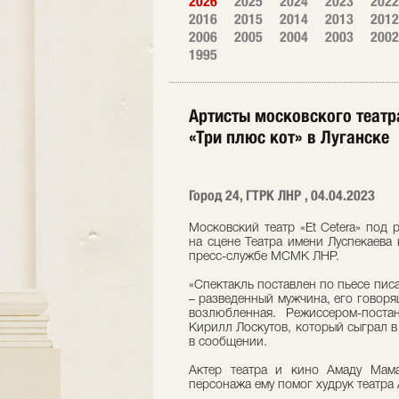
2026
2025
2024
2023
2022
2016
2015
2014
2013
2012
2006
2005
2004
2003
2002
1995
Артисты московского театр
«Три плюс кот» в Луганске
Город 24, ГТРК ЛНР , 04.04.2023
Московский театр «Et Cetera» под
на сцене Театра имени Луспекаева
пресс-службе МСМК ЛНР.
«Спектакль поставлен по пьесе пис
– разведенный мужчина, его говор
возлюбленная. Режиссером-поста
Кирилл Лоскутов, который сыграл в 
в сообщении.
Актер театра и кино Амаду Мама
персонажа ему помог худрук театра