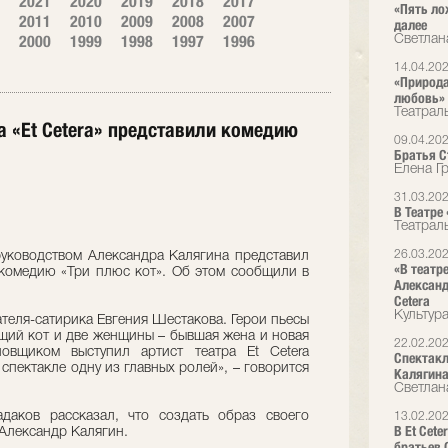
2021
2020
2019
2018
2017
«Пять ло
2011
2010
2009
2008
2007
далее
2000
1999
1998
1997
1996
Светлан
14.04.20
«Природа
любовь»
Театрал
а «Et Cetera» представили комедию
09.04.20
Братья Ст
Елена Г
31.03.20
В Театре
Театрал
26.03.20
 руководством Александра Калягина представил
«В театр
 комедию «Три плюс кот». Об этом сообщили в
Александ
Cetera
Культур
ателя-сатирика Евгения Шестакова. Герои пьесы
ящий кот и две женщины – бывшая жена и новая
22.02.20
новщиком выступил артист театра Et Cetera
Спектакл
спектакле одну из главных ролей», – говорится
Калягин
Светлан
даков рассказал, что создать образ своего
13.02.20
В Et Cet
 Александр Калягин.
братьев 