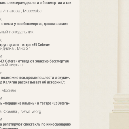
жек эликсира»: диалоги о бессмертии и так
а Игнатова , Musecube
26
 отняла у нас бессмертие, давши взамен
ьный понедельник
26
ругацкие в театре «Et Cetera»
ридчина , Мир 24
26
 «Et Cetera» отведают эликсир бессмертия
ьный журнал
26
е возможно все, кроме пошлости и скуки».
р Калягин рассказывает об истории Et
а Москвы
26
ь «Сердце не камень» в театре «Et Cetera»
а
а Юрьева , News-w.org
26
era репетируют спектакль по киносценарию
Стругацких