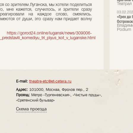
Театрал
ся со зрителем Луганска, мы хотели поделиться
, мне кажется, случилось, и зрители сразу
03.02.20
реагировали на каждое слово, смеялись.
«Грех да
смеются от души, это сразу нам придает волну
Островск
Владими
Podium
:
https://gorod24.online/lugansk/news/309006-
_predstavili_komediyu_tri_plyus_kot_v_luganske.html
E-mail:
theatre-etc@et-cetera.ru
Адрес:
101000, Москва, Фролов пер., 2
Проезд:
Метро «Тургеневская», «Чистые пруды»,
«Сретенский бульвар»
Схема проезда