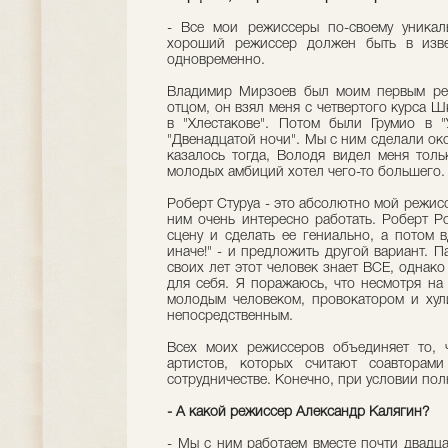
- Все мои режиссеры по-своему уникал
хороший режиссер должен быть в изве
одновременно.
Владимир Мирзоев был моим первым реж
отцом, он взял меня с четвертого курса 
в "Хлестакове". Потом были Грумио в 
"Двенадцатой ночи". Мы с ним сделали око
казалось тогда, Володя видел меня толь
молодых амбиций хотел чего-то большего.
Роберт Стуруа - это абсолютно мой режис
ним очень интересно работать. Роберт Р
сцену и сделать ее гениально, а потом 
иначе!" - и предложить другой вариант. П
своих лет этот человек знает ВСЕ, однако
для себя. Я поражаюсь, что несмотря на 
молодым человеком, провокатором и хул
непосредственным.
Всех моих режиссеров объединяет то, 
артистов, которых считают соавторами
сотрудничестве. Конечно, при условии пол
- А какой режиссер Александр Калягин?
- Мы с ним работаем вместе почти двадца