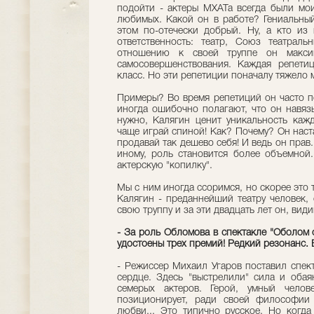
подойти - актеры МХАТа всегда были мо
любимых. Какой он в работе? Гениальный
этом по-отечески добрый. Ну, а кто из
ответственность: театр, Союз театраль
отношению к своей труппе он максим
самосовершенствования. Каждая репетиц
класс. Но эти репетиции поначалу тяжело 
Примеры? Во время репетиций он часто по
иногда ошибочно полагают, что он навяз
нужно, Калягин ценит уникальность кажд
чаще играй спиной! Как? Почему? Он наст
продавай так дешево себя! И ведь он прав
иному, роль становится более объемной
актерскую "копилку".
Мы с ним иногда ссоримся, но скорее это 
Калягин - преданнейший театру человек, 
свою труппу и за эти двадцать лет он, вид
- За роль Обломова в спектакле "Оболом 
удостоены трех премий! Редкий резонанс. 
- Режиссер Михаил Угаров поставил спек
сердце. Здесь "выстрелили" сила и обаян
семерых актеров. Герой, умный челов
позиционирует, ради своей философии 
любви... Это типично русское. Но когда