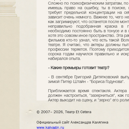
Сложно по психофизическим затратам, по с
имеешь право на ошибку, ты в поиске, 
требует предельной концентрации на се
зависит очень немного. Важнее то, чего не
как загримируют, что останется после мон
неправильно подобранная краска в п
необходимо постоянно быть в тонусе и в 
хотя это совсем иное пространство. Эта ра
фильмов кто-то узнал, что есть такой Во
театре. Я считаю, что актеры должны пыт
профессии теряется. Поэтому приходится 
сорока годам научился правильно и искр
набирался опыта.
- Какие премьеры готовит театр?
- В сентябре Григорий Дитятковский выпу
зимой Питер Штайн - "Бориса Годунова".
Приближается время спектакля. Актера
должен настроиться, "зазерниться", как г
Актер выходит на сцену, и "зерно" его роли
© 2007– 2026, Театр Et Cetera
Официальный сайт Александра Калягина
www.kalyagin.ru