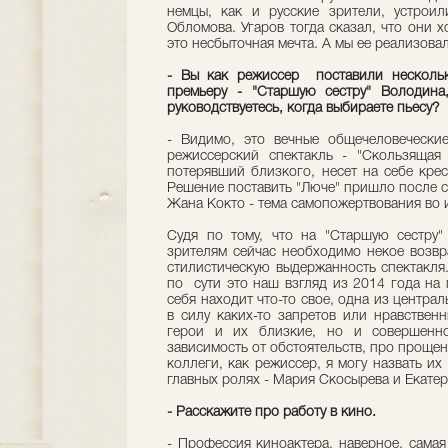
немцы, как и русские зрители, устрои
Обломова. Угаров тогда сказал, что они х
это несбыточная мечта. А мы ее реализовал
- Вы как режиссер поставили нескольк
премьеру - "Старшую сестру" Володина
руководствуетесь, когда выбираете пьесу?
- Видимо, это вечные общечеловечески
режиссерский спектакль - "Скользящая
потерявший близкого, несет на себе крес
Решение поставить "Люче" пришло после см
Жана Кокто - тема самопожертвования во и
Судя по тому, что на "Старшую сестру"
зрителям сейчас необходимо некое возвр
стилистическую выдержанность спектакля.
по сути это наш взгляд из 2014 года на 
себя находит что-то свое, одна из центра
в силу каких-то запретов или нравствен
герои и их близкие, но и совершенн
зависимость от обстоятельств, про прощен
коллеги, как режиссер, я могу назвать их
главных ролях - Мария Скосырева и Екатер
- Расскажите про работу в кино.
- Профессия киноактера, наверное, самая