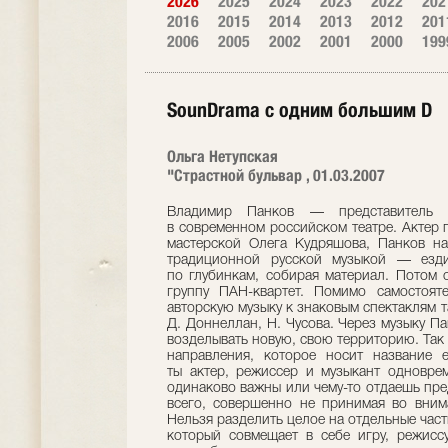
2026
2025
2024
2023
2022
202
2016
2015
2014
2013
2012
201
2006
2005
2002
2001
2000
199
SounDrama с одним большим D
Ольга Нетупская
"Страстной бульвар , 01.03.2007
Владимир Панков — представитель так называемого нового поколения в современном российском театре. Актер по образованию, выпускник гитисовской мастерской Олега Кудряшова, Панков начинал с того, что серьезно занимался традиционной русской музыкой — ездил с этнографическими экспедициями по глубинкам, собирая материал. Потом он создал ставшую сегодня знаменитой группу ПАН-квартет. Помимо самостоятельного творчества, музыканты писали авторскую музыку к знаковым спектаклям таких режиссеров, как К. Серебренников, Д. Доннеллан, Н. Чусова. Через музыку Панков ушел в режиссуру — и здесь начал возделывать новую, свою территорию. Так что сегодня он - создатель театрального направления, которое носит название его студии — SounDrama. — Володя, ты актер, режиссер и музыкант одновременно. Все эти составляющие для тебя одинаково важны или чему-то отдаешь предпочтение? — Этот вопрос задают чаще всего, совершенно не принимая во внимание, что так делить — не правильно. Нельзя разделить целое на отдельные части, как нельзя делить на слагаемые театр, который совмещает в себе игру, режиссуру, музыку, танец; в театре есть актер и акробат, режиссер и драматург, композитор и хореограф и т.д.. И все это важно вместе, в соединении — как комедия дель арте.Через музыку я пришел сначала в театр, а позже — в режиссуру. Главная победа Студии SounDrama состоялась тогда, когда мы начали выпускать свои собственные спектакли. Они-то и показали, что все эти компоненты важны как единое целое, только когда их невозможно разъять и возникает то, чему мы дали название SounDrama. — В ГИТИСе ты учился на курсе Олега Кудряшова, который воспитывает, если так можно сказать, «синтетического» актера: техники драматического и музыкального театра у него соединены. Что эта школа дала тебе? — Я считаю Олега Львовича одним из последних могикан, еще оставшихся сегодня. Он, возможно, как никто разбирается в вопросах музыкального театра. Его школа как раз и стала основой всего, что я делал и делаю. В студенческие годы педагоги его мастерской с утра до вечера давал нам драматическое искусство и танец; вокал, сценречь, построенную на движении, и, соответственно, сцендвижение, соединенное с тренингами по речи. Все это вместе превращалось в такой синтез, настоящий синтетический театр. Вообще определение «синтетический» артист стало сегодня модным, но я часто, особенно в мюзиклах, сталкиваюсь с тем, что его понимают неправильно: возникает ситуация, при которой артист сначала поговорил, потом спел, станцевал, то есть все эти элементы существуют отдельно, без необходимой взаимосвязи. В то время как у Олега Львовича все они были единым ядром, — и это многое давало. Но в полной мере понимать то, что он давал нам тогда, когда мы учились, я стал только сейчас, спустя время после окончания ГИТИСа. — Жанр SounDrama — тоже синтетический. Это еще одно новое модное определение? — Меня всегда подталкивают к тому, чтобы я втиснул это определение в некие теоретические рамки, разложил, что это такое, по полочкам. Но ведь я не теоретик. Да и сам жанр еще только складывается, создается — поэтому все время возникают какие-то новые «дверцы», которые мы для себя открываем.Почему SounDrama? Потому что надо было как-то назваться, обозначить вектор, куда мы идем, на какую территорию вступаем. Этот жанр относится к музыкальному театру, но не надо путать его с опереттой, мюзиклом и прочими.Классический вопрос: «Чем мюзикл отличается от SounDrama?». На него я всегда отвечаю, что в SounDrama входит множество жанров, элементов, и мюзикл — лишь одна из составляющих, как один из мазков на большом полотне картины, наравне с оперой, опереттой, всевозможными шумами, наполняющими нашу повседневную жизнь. Этот жанр можно назвать не только синтетическим, но и «мультижанровым». В результате, мы можем играть им как угодно, мы можем играть временем — и постоянно будут открываться все новые и новые возможности.Конечно, основные принципы нашего театра вырабатываются постепенно, через разные эксперименты, от спектакля к спектаклю: от «Красной ниткой», через постановку «Doc.тор» к «Переходу». Со временем стало понятно, что такой жанр есть — его можно разбирать на части, смотреть, как это сделано. Внутри нашей команды мы понимаем друг друга, разговаривая уже на своем «птичьем» языке. Не всегда, кстати, на словах получается договориться: часто между нами возникает общение не вербальное, а на языке звука, то есть SounDrama. Нам интересно экспериментировать с музыкой; попытаться сделать ее в наших спектаклях главным действующим лицом.Вот, что это такое, в общих чертах. Но мне, если честно, проще сказать: «Ребята, приходите, и сами все увидите». — Например, ты ставишь повесть Булгакова «Морфий», прочитываешь ее на сцене, используя минимум текста, но сохраняя при этом историю доктора Полякова. Причем зрителя она, что называется, «цепляет». За счет каких средств это удается? — Музыка ведь нематериальна. К тому же она бесконечно ассоциативна. Например, ты ставишь в плейер диск Шнитке или Шостаковича, включаешь его, идешь по улице — и даже пространство перед тобой меняется в зависимости от музыки, в тебе рождаются все новые и новые неожиданные ассоциации. Возможно, в сво