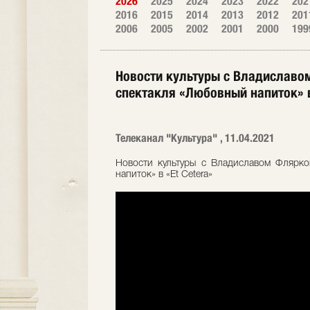
2026
2025
2024
2023
2022
202
2016
2015
2014
2013
2012
201
2006
2005
2002
2001
2000
199
Новости культуры с Владиславо
спектакля «Любовный напиток» в
Телеканал "Культура" , 11.04.2021
Новости культуры с Владиславом Флярко
напиток» в «Et Cetera»