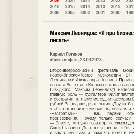
2026
2025
2024
2023
2022
202
2016
2015
2014
2013
2012
201
2006
2005
2002
2001
2000
199
Максим Леонидов: «Я про бизне
писать»
Кирилл Логинов
«Тайга.инфо» , 23.09.2013
Второйвсероссийский фестиваль мюзи
новосибирскомТеатре музкомедии 27 
Леонидова и АлександраШаврина. Премьер
повести Валентина Катаевасостоялась пр
Швыдкого. Максим Леонидов(*) написал
главную роль — бухгалтера ФилиппаСтеп
и растратил на парус молодым кассиром 
рублей.За неделю до открытия «Других бе
чтобы поговорить омюзиклах, деньгах и 
«Растратчики» — ваш первый опыт
произведения. Почему только сейчас?
— Знаете, тут нужен соавтор, на самом д
Саши Шаврина. До этого я говорил о бол
и как-то мы думали даже что-то,но в те