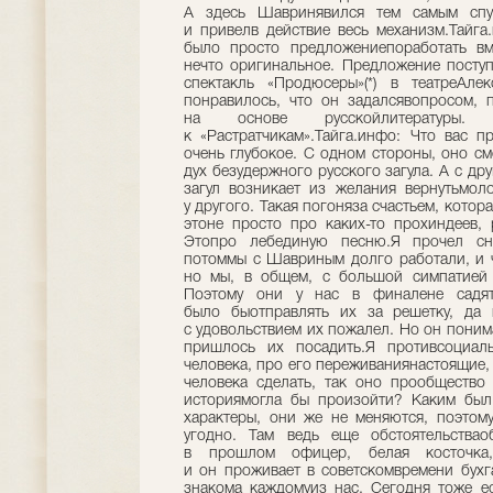
А здесь Шавринявился тем самым спу
и привелв действие весь механизм.Тайга.
было просто предложениепоработать вм
нечто оригинальное. Предложение посту
спектакль «Продюсеры»(*) в театреАлек
понравилось, что он задалсявопросом, 
на основе русскойлитератур
к «Растратчикам».Тайга.инфо: Что вас 
очень глубокое. С одном стороны, оно см
дух безудержного русского загула. А с др
загул возникает из желания вернутьмол
у другого. Такая погоняза счастьем, котор
этоне просто про каких-то прохиндеев,
Этопро лебединую песню.Я прочел сна
потоммы с Шавриным долго работали, и чт
но мы, в общем, с большой симпатией 
Поэтому они у нас в финалене садя
было быотправлять их за решетку, да 
с удовольствием их пожалел. Но он понима
пришлось их посадить.Я противсоциал
человека, про его переживаниянастоящие,
человека сделать, так оно прообщество 
историямогла бы произойти? Каким был
характеры, они же не меняются, поэтому
угодно. Там ведь еще обстоятельства
в прошлом офицер, белая косточка,шт
и он проживает в советскомвремени бухг
знакома каждомуиз нас. Сегодня тоже е