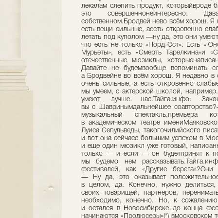
лекалам слепить продукт, которыйвроде бы
это совершеннонеинтересно. Да
собственном.Бродвей нево всём хорош. Я 
есть вещи сильные, аесть откровенно слаб
летать под куполом —ну да, это они умеют
что есть не только «Норд-Ост». Есть «Юн
Мурьеты», есть «Смерть Тарелкина»и «
отечественные мюзиклы, которыенаписа
Давайте не будемвообще вспоминать сл
а Бродвейне во всём хорош. Я недавно в 
очень сильные, а есть откровенно слабые
мы умеем, с актерской школой, например.
умеют лучше нас.Тайга.инфо: Закон
вы с Шавринымдальнейшее соавторство?
музыкальный спектакль,премьера 
в академическом театре имениМаяковско
Луиса Сепульведы, такогочилийского писа
и вот она сейчасс большим успехом в Моск
и еще один мюзикл уже готовый, написанн
только — и если — он будетпринят к пос
мы будемо нем рассказывать.Тайга.ин
фестивалей, как «Другие берега»?Они 
— Ну да, это оказывает положительное
в целом, да. Конечно, нужно делиться,
своих товарищей, партнеров, перенимать
необходимо, конечно. Но, к сожалению
и остался в Новосибирске до конца фес
начинаются «Продюсеры»(*) вмосковском те