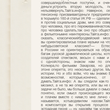
совершалидоблестные поступки, и оче
деньги,устроить вторую молодость, п
нельзявернуть.Тайга.инфо: Наверное,
пенсионер присваиваетденьги предприяти
в тюрьмупо 160-й статье УК РФ — сделали
я против социальных драм, мне это сове
про человека, про его переживаниянастоя
про человека сделать,так оно про общест
а фельетонымне неинтересны.Тайга.инфо
сказать, классическийбродвейский мюз
вы ориентировалисьв плане музыки на чт
нибудьсоветской классике?— Ест
в Россиии не ориентироваться на образ
багаж русской драматической школы, кото
создателей спектакля, весьон с нами и
с однойстороны, знаком нам по опер
Колкера,по фильмам Захарова, но дл
этоне оперетта, это несколько другое. М
истории. Но и обо всём, что мы знаемо 
возможностей, которые,конечно, от 
думать.Тайга.инфо: А вы следили как-то
мюзикл, а не та же оперетта, или вы не
задачи не было, мы больше думали о смыс
понятно, если смысл происходящего яс
и плачем вместе с ними,то мне лично 
называется, хотьводевилем назови.Т
в композиторе вы открылив процессе
эстрадная песня — ну, назовём так услов