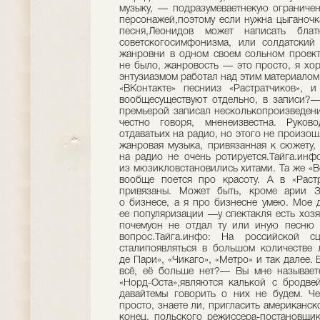
музыку, — подразумеваетнекую ограничен
персонажей,поэтому если нужна цыганочка
песня,Леонидов может написать бл
советскогосимфонизма, или солдатский 
жанровни в одном своем сольном проект
не было, жанровость — это просто, я хо
энтузиазмом работал над этим материалом.
«ВКонтакте» песнииз «Растратчиков», и
вообщесуществуют отдельно, в записи?—
премьерой записал несколькопроизведени
честно говоря, мненеизвестна. Руков
отдаватьих на радио, но этого не произош
жанровая музыка, привязанная к сюжету,
на радио не очень ротируется.Тайга.инф
из мюзикловстановились хитами. Та же «Be
вообще поется про красоту. А в «Растр
привязаны. Может быть, кроме арии Зо
о бизнесе, а я про бизнесне умею. Мое 
ее популяризации —у спектакля есть хоз
почемуон не отдал ту или иную песню н
вопрос.Тайга.инфо: На российской 
сталипоявляться в большом количестве 
де Пари», «Чикаго», «Метро» и так далее. 
всё, её больше нет?— Вы мне называете
«Норд-Оста»,являются калькой с бродве
давайтемы говорить о них не будем. Че
просто, знаете ли, пригласить американск
конец, польского режиссера-постановщик