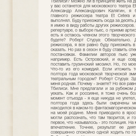
Тбилиси? Можно ли в принципе жить на д
у вас останется для московского театра Е
Александр Александрович Калягин, я 
главного режиссера театра Еt Cetera 
выполнял. Буду приезжать сюда за десять 
я имею в виду работы других режиссеров. 
репертуаре, о выборе пьес, о приеме артис
есть я остаюсь членом этого творческого
будете? Роберт Стуруа: Обязательно.
режиссера, я все равно буду приезжать в
сказать. Но раз в сезон я буду ставить с
постановках. Фамилии авторов пьес уж
например. Есть Островский, и еще сов
поставить грузинский мюзикл. Но, по мо
Что-то из его комедий. Если итожить т
полтора года московской творческой эм
театральным городом? Роберт Стуруа: Зд
меня родная. Почему - знаете? Но все равн
Тбилиси. Мне предлагали и за рубежом д
уехать. Как и россияне, я тоже очень б
момент отъезда - я еще никуда не улетел
полтора года здесь были омрачены мо
находился в каком-то фантасмагорическом
на моей родине. Меня приводило в ярост
могли распознать, что там творится, и г
первое, что называлось - это полиция. На
впечатление. Точнее, результат ее де
совершенно спокойно одной ходить по го