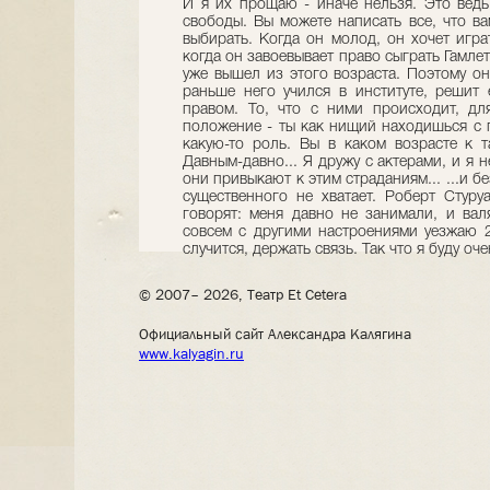
И я их прощаю - иначе нельзя. Это вед
свободы. Вы можете написать все, что ва
выбирать. Когда он молод, он хочет играт
когда он завоевывает право сыграть Гамлет
уже вышел из этого возраста. Поэтому он 
раньше него учился в институте, решит 
правом. То, что с ними происходит, дл
положение - ты как нищий находишься с п
какую-то роль. Вы в каком возрасте к 
Давным-давно... Я дружу с актерами, и я н
они привыкают к этим страданиям... ...и б
существенного не хватает. Роберт Стуру
говорят: меня давно не занимали, и вал
совсем с другими настроениями уезжаю 2
случится, держать связь. Так что я буду оч
© 2007– 2026, Театр Et Cetera
Официальный сайт Александра Калягина
www.kalyagin.ru