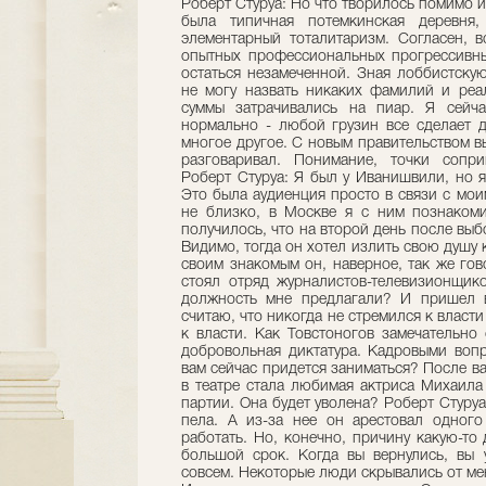
Роберт Стуруа: Но что творилось помимо и 
была типичная потемкинская деревня,
элементарный тоталитаризм. Согласен, 
опытных профессиональных прогрессивны
остаться незамеченной. Зная лоббистскую
не могу назвать никаких фамилий и реа
суммы затрачивались на пиар. Я сейч
нормально - любой грузин все сделает д
многое другое. С новым правительством вы
разговаривал. Понимание, точки сопри
Роберт Стуруа: Я был у Иванишвили, но я
Это была аудиенция просто в связи с мо
не близко, в Москве я с ним познакоми
получилось, что на второй день после выб
Видимо, тогда он хотел излить свою душу к
своим знакомым он, наверное, так же гов
стоял отряд журналистов-телевизионщико
должность мне предлагали? И пришел в
считаю, что никогда не стремился к власти
к власти. Как Товстоногов замечательно 
добровольная диктатура. Кадровыми воп
вам сейчас придется заниматься? После в
в театре стала любимая актриса Михаила
партии. Она будет уволена? Роберт Стуруа:
пела. А из-за нее он арестовал одного
работать. Но, конечно, причину какую-то 
большой срок. Когда вы вернулись, вы 
совсем. Некоторые люди скрывались от мен