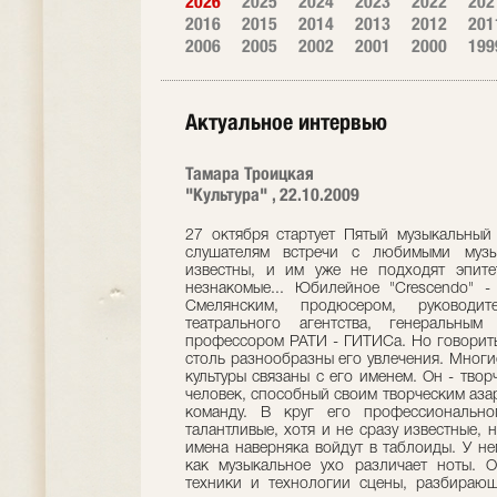
2026
2025
2024
2023
2022
202
2016
2015
2014
2013
2012
201
2006
2005
2002
2001
2000
199
Актуальное интервью
Тамара Троицкая
"Культура" , 22.10.2009
27 октября стартует Пятый музыкальный фестиваль "Crescendo", который дарит слушателям встречи с любимыми музыкантами. Сегодня их имена хорошо известны, и им уже не подходят эпитеты времен первых фестивалей -юные, незнакомые... Юбилейное "Crescendo" - актуальный повод беседы с Давидом Смелянским, продюсером, руководителем Российского государственного театрального агентства, генеральным продюсером Театра "Et Cetera" и профессором РАТИ - ГИТИСа. Но говорить с ним об одном проекте невозможно - столь разнообразны его увлечения. Многие исторические события для российской культуры связаны с его именем. Он - творческая личность некамерных масштабов, человек, способный своим творческим азартом и преданностью делу увлечь любую команду. В круг его профессионального общения входят люди бесспорно талантливые, хотя и не сразу известные, но если их заметил Давид Яковлевич, их имена наверняка войдут в таблоиды. У него есть чутье на талант. Он его слышит, как музыкальное ухо различает ноты. Он - продюсер, владеющий вопросами техники и технологии сцены, разбирающийся в художественных проблемах, во всех тех сложных материях, из которых складывается сценическое искусство. Резиденциями его фестивалей и проектов становятся самые престижные площадки мира и провинциальные клубы небольших российских городов, Красная площадь и Святогорскии монастырь. Всегда нацеленный на успех, он загорается новыми идеями мгновенно и надолго - пока не добьется высоких результатов. Например, во время интервью Давида Яковлевича оторвал телефонный звонок, и он рассказывал звонившему о "Псковитянке" Большого театра, которую планирует показать в Псковском кремле. Честно говоря, разговор был столь конкретен - где разместится оркестр, где быть пульту маэстро, на каких площадках (а их несколько) будет происходить действие, сколько всадников и воспитанников военно-исторических клубов будут задействованы в массовке, что мне подумалось, что премьера уже готова. Оказалось, что речь идет о проекте середины следующего года, когда планируют отмечать 500-летие присоединения вольного города Пскова к Московскому государству. Но, понятно, в голове генератора идей и организатора акции Давида СМЕЛЯНСКОГО уже все сложилось. - В вашей деятельности поражает умение видеть перспективу: первые "Crescendo" прошли в столицах, но уже тогда вы говорили, что фестиваль, идея которого - пропаганда русской исполнительской школы, не должен стоять на месте и двигаться только по престижным залам мира, а путешествовать по городам России. Куда отправите в этом году кочующее "Crescendo"? - "Crescendo", как и было обещано, пройдет в одном из российских городов, заключительные Гала состоятся в Москве и в одной из столиц мира. Шествие по российским регионам подхватит Псков, где через два дня откроется Пятый фестиваль. На самом деле в этом году фестиваль должна была принять Самара, но псковский губернатор Андрей Анатольевич Турчак проявил инициативу и подставил организационно-финансовое плечо. После пяти псковских дней традиционный Гала в Большом зале Московской консерватории, затем два концерта в Нью-Йорке. Вместе с Академическим симфоническим оркестром Московской филармонии и маэстро Юрием Симоновым выступят "ветераны-крещендовцы": пианисты Денис Мацуев и Екатерина Мечетина, скрипачи Борис Бровцын и Алена Баева, альтист Максим Рысанов, трубач Сергей Накаряков, кларнетист Игорь Федоров, баянист Айдар Гайнуллин. К ним присоединятся воспитанник Гнесинской музыкальной школы, ныне студент Высшей школы музыки в Эссене, виолончелист Сергей Суворов, и пианист-вундеркинд Роман Болдырев. Известный джазовый музыкант, контрабасист Андрей Иванов, выступит не только как исполнитель, но и как композитор. - В биографии "Crescendo" Псков - город особый? - Когда отмечалось 1100-летие Пскова, наше агентство организовывало праздник. Среди выступавших были Юрий Темирканов со своим оркестром и молодым солистом Денисом Мацуевым. Мы все волновались - как в атмосферу города с народными гуляниями и всеобщими плясками вольется классическая музыка. Опасения оказались напрасными: публика была в восторге. Тогда на Псковской земле родилась идея "Crescendo". Показалось важным вернуть в Россию молодых талантливых музыкантов, покинувших страну в смутное время. Поэтому и отмечаем первый юбилей фестиваля - пятилетие - в Пскове. - Да, в начале столетия заговорили о гибели русской исполнительской школы. Когда вы вместе с Мацуевым решили развенчать этот миф, не сомневались ли в своей правоте? - Традиции в искусстве, во всех его видах, не должны прерываться. В этом не сомневаюсь, как не сомневаюсь и в том, что русская исполнительская школа не оскудела талантами, хоть и разбросаны они по всему миру. За пять лет удалось создать сильный бренд "Crescendo", что говорит об идее объединения молодых музыкантов как о верной и правильной. Каждый из участников фестиваля сам по себе выступает немало, но мы решили создать территорию поколения, абсолютным лидером которого является Денис Мацуев. Это сразу же прозвучало, стало понятно, что "крещендовцы" - сильная команда преемников великих традиций. - В вашем "послужном списке" много масштабных культурных проектов (одно перечисление займет целую г