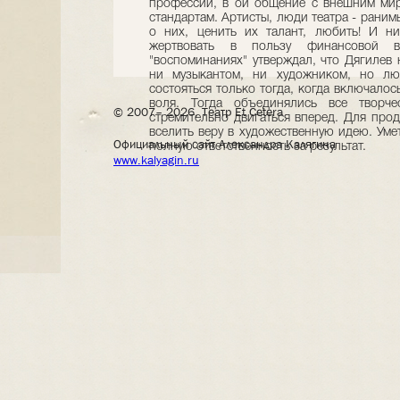
© 2007– 2026, Театр Et Cetera
Официальный сайт Александра Калягина
www.kalyagin.ru