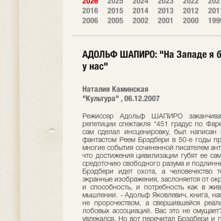
2026
2025
2024
2023
2022
202
2016
2015
2014
2013
2012
201
2006
2005
2002
2001
2000
199
АДОЛЬФ ШАПИРО: "На Западе я б
у нас"
Наталия Каминская
"Культура" , 06.12.2007
Режиссер Адольф ШАПИРО заканчивает в московском Театре "Et Cetera" репетиции спектакля "451 градус по Фаренгейту". Роман, на основе которого он сам сделал инсценировку, был написан выдающимся американским писателем-фантастом Реем Брэдбери в 50-е годы прошлого столетия, но к нынешнему дню многие события сочиненной писателем антиутопии, похоже, сбылись. Роман о том, что достижения цивилизации губят ее самое, апеллирует к книге как наивысшему средоточию свободного разума и подлинных чувств. Именно на книги в антиутопии Брэдбери идет охота, а человечество тем временем потребляет примитивные экранные изображения, заслоняется от окружающего мира наушниками, утрачивает и способность, и потребность как в живом общении, так и в самостоятельном мышлении. - Адольф Яковлевич, книга, написанная более 50 лет назад, звучит уже не пророчеством, а свершившейся реальностью. Но хороший театр не любит лобовых ассоциаций. Вас это не смущает? - Фантастикой я никогда особенно не увлекался. Но вот перечитал Брэдбери и понял, что элементы фантастики у него - просто литературный прием. Смущает - не смущает? Конечно, хочется, как всегда, избежать прямых злободневных ассоциаций. А с другой стороны - описанная писателем картина мира соответствует моему восприятию происходящего у нас. Иначе бы не возникло желание взяться за постановку. Ведь то, что для одного - публицистика, для другого - кровь. Важно, удастся ли художественно убедительно это сделать. Перечитав роман, подумал: отчего в самые дурные времена считалось необходимостью, даже долгом высказаться по поводу происходящего вокруг, а ныне - чуть ли не дурной тон? Между тем как раз сегодня идет редкая по наглости атака на человека. И агрессия массовой культуры зашкаливает черту возможного предела (и по Цельсию, и по Фаренгейту). С редкой настойчивостью и примитивностью (это, похоже, входит в правила игры) из людей, как из глины, пытаются лепить все что угодно, внушать им, что они должны думать и чувствовать. Ну вот, почти цитирую одного из героев Брэдбери. Но если уж цитировать, лучше точно, и вот какое откровение писателя: "Фантастика - это наша действительность, доведенная до абсурда". - Вы сказали, что в современном театре стало немодно высказываться на общественно значимые темы. По-моему, это не совсем так, просто высказывания звучат иначе и зачастую, увы, весьма опосредованно и невнятно. - Возможно. Вы, понятное дело, больше смотрите спектаклей, чем я. - Вы считаете, что проекция событий романа на наше время - это проблема всего земного шара или только наша, отечественная? - Проблема глобальная, но у нас она, как водится, приобретает совсем уродливые черты. Знаете, если бы мне предложили ставить этот спектакль на Западе, я бы отказался. Там есть довольно много других форм сопротивления всеобщему оболваниванию. - Например? - Ну например, телеканалы, которые активно противостоят попсе, масскульту. У нас один - "Культура". Включая его, ловлю себя на мысли, что смотрю эмигрантский канал или канал другой страны. Ибо остальные до смешного единообразны - и в общественной позиции, и в эстетических устремлениях. Если нет альтернативного радио, альтернативного телевидения, значит - вперед к застою! - Значит ли это, что там кто-то озабочен "противоядием", а у нас никто не озабочен? Или мы, как всегда, опоздали? - Подозреваю, что процент людей, озабоченных будущим, всюду невысок. Вопрос - насколько они имеют возможность влиять на события, есть ли у них вера в то, что от них что-то зависит. Я имею в виду ту часть населения, которую принято называть интеллигенцией. Похоже, одни подняли ручки вверх, другие махнули на все рукой. И каждый нашел комфортное объяснение собственной капитуляции. Хитрить с самим собой - дело нехитрое. В результате - нет серьезного противостояния тем, кто задумал унификацию общества, и им довольно легко удается претворять свои мечты в жизнь. Тут проблема не только, не столько культурологическая, сколько социальная: мы на пути к принятию единоначалия, единомыслия и единовкусия. - У Брэдбери ясно, что это задумано. Но у нас, создается ощущение, - это просто бездумные действия временщиков или издержки неустойчивого капитализма. - Неверно! Все делается сознательно и целенаправленно. А как иначе? Если бы это не было задумано, кто-то наверху должен был бы сказать: стоп! Ведь телеканалы-то государственные, кажется? Другое дело, нельзя примитивно представлять ситуацию - собрались злоумышленники в бане и решили: сделаем это! Увы, происходящее обусловлено всем ходом общественной жизни. Ориентация на недумающего человека проводится последовательно. В ней нет ошибок и просветов. Когда что-то происходит случайно, это всегда имеет вид какого-то сумбура, коллажа; фрагментами так, фрагментами этак. Но тут все монолитно - начиная с программы новостей и кончая ледовым шоу или "Фабрикой звезд". К сожалению, уровень прозорливости наших граждан не больно высок, прибавьте к этому отсутствие стойких демократических традиций, хроническое отсутствие плюрализма. Вот почему захотел поставить Брэдбери. Знаю, кто-то скажет: дескать, впал в публицистику. Но мне в данном случае абсолютно все равно, кто что скажет. К тому же для меня Брэдбери не публи