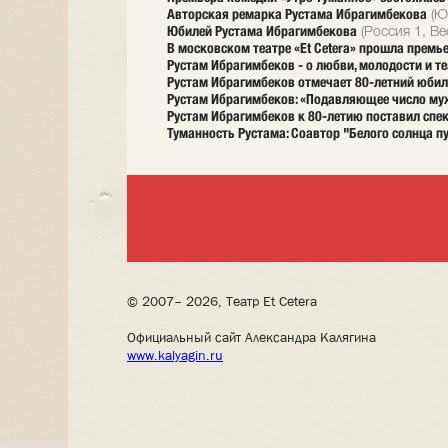
Авторская ремарка Рустама Ибрагимбекова
(Юр
Юбилей Рустама Ибрагимбекова
(Россия 1, Ве
В московском театре «Et Cetera» прошла премь
Рустам Ибрагимбеков - о любви, молодости и т
Рустам Ибрагимбеков отмечает 80-летний юбил
Рустам Ибрагимбеков: «Подавляющее число му
Рустам Ибрагимбеков к 80-летию поставил спек
Туманность Рустама: Соавтор "Белого солнца пу
© 2007– 2026, Театр Et Cetera
Официальный сайт Александра Калягина
www.kalyagin.ru