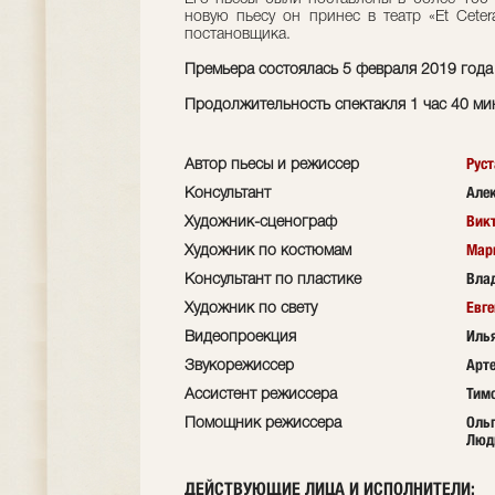
новую пьесу он принес в театр «Et Ceter
постановщика.
Премьера состоялась 5 февраля 2019 года
Продолжительность спектакля 1 час 40 мин
Рус
Автор пьесы и режиссер
Але
Консультант
Вик
Художник-сценограф
Мар
Художник по костюмам
Вла
Консультант по пластике
Евг
Художник по свету
Иль
Видеопроекция
Арт
Звукорежиссер
Тим
Ассистент режиссера
Оль
Помощник режиссера
Люд
ДЕЙСТВУЮЩИЕ ЛИЦА И ИСПОЛНИТЕЛИ
: