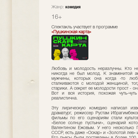
комедия
Жанр:
16+
Спектакль участвует в программе
«Пушкинская карта»
Любовь и молодость неразлучны. Кто не
никогда не был молод. К знаменитой а
мужчины, которых она когда -то люб
сталкиваются с молодой женщиной, тог
старики. А секрет ее молодости прост - о
Вот и вся история, похожая чуть-чуть
реалистична.
Эту лирическую комедию написал изве
драматург, режиссер Рустам Ибрагимбеко
фильмы по его сценариям стали культо
«Белое солнце пустыни», сценарий кот
Валентином Ежовым. У него несколько 
СССР, есть даже «Оскар» и «Золотой лев» 
Его пьесы были поставлены в более 100 