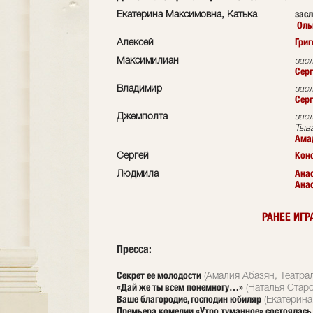
засл
Екатерина Максимовна, Катька
Оль
Григ
Алексей
Максимилиан
зас
Серг
Владимир
зас
Сер
Джемполта
зас
Тыв
Ама
Кон
Сергей
Ана
Людмила
Анас
РАНЕЕ ИГР
Пресса:
Секрет ее молодости
(Амалия Абазян, Театра
«Дай же ты всем понемногу…»
(Наталья Старо
Ваше благородие, господин юбиляр
(Екатерина
Премьера комедии «Утро туманное» состоялась в