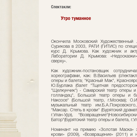
Cпектакли:
Утро туманное
Окончила Московский Художественный 
Сурикова в 2003, РАТИ (ГИТИС) по специ
курс Д. Крымова. Как художник и актр
Лаборатории Д. Крымова: «Недосказки
сверху».
Как художник-постановщик сотруднич
хореографами, как: В.Васильев (спектак
оперы и балета; "Красный Мак", Красноярс
Ю.Бурлака (балет "Тщетная предосторо
"Щелкунчик") - Самарский театр оперы и 
голландец", Большой театр оперы и ба
Наксосе" (Большой театр, г.Москва); О.
музыкальный театр им.Б.А.Покровского
"Максар. Степь в крови" (Бурятский драма
г.Улан-Удэ), "Возвращение"(Новосибирск
Батор"(Бурятский театр оперы и балета, г.Ул
Номинант на премию «Золотая Маска» з
крови» (2009), «Возвращение» (2011) и