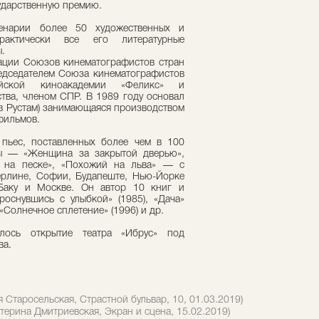
ударственную премию.
енарии более 50 художественных и
актически все его литературные
.
ации Союзов кинематографистов стран
редседателем Союза кинематографистов
ейской киноакадемии «Феликс» и
тва, членом СПР. В 1989 году основал
в Рустам) занимающаяся производством
фильмов.
 пьес, поставленных более чем в 100
сы — «Женщина за закрытой дверью»,
 на песке», «Похожий на льва» — с
ерлине, Софии, Будапеште, Нью-Йорке
7), Баку и Москве. Он автор 10 книг и
Проснувшись с улыбкой» (1985), «Дача»
 «Солнечное сплетение» (1996) и др.
ось открытие театра «Ибрус» под
ва.
 Старосельская, Страстной бульвар, 10, 01.03.2019)
терина Дмитриевская, Экран и сцена, 15.02.2019)