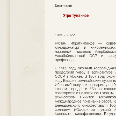
Cпектакли:
Утро туманное
1939 - 2022
Рустам Ибрагимбеков — советс
кинодраматург и кинорежиссер,
народный писатель Азербайджа
Азербайджанской ССР и заслу
профессор.
В 1963 году окончил Азербайджан
продолжил учёбу в аспирантуре 
СССР в Москве. В 1967 году окон
году Высшие режиссёрские курсы в
Ибрагимбекову как сценаристу в 1
южном городе" и "Белое солнце
соавторстве с Валентином Ежовым).
режиссером Никитой Михалко
международное признание работ: «У
Венецианского кинофестиваля, Гос
солнцем» («Оскар» за лучший 
Каннского кинофестиваля, Госуд