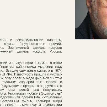
кий и азербайджанский писатель,
 лауреат Государственных премий,
на, Заслуженный деятель искусств
женный деятель искусств России,
ский институт нефти и химии, а затем
Института кибернетики Академии наук
чил Высшие сценарные курсы, а в 1974
о ВГИКе. Известность пришла к Рустаму
969 году после выхода фильмов "В этом
 пустыни" (сценарий был написан в
 Результатом творческого содружества с
вым стал целый ряд получивших
рга. Территория любви» ("Золотой лев"
ударственная премия РФ); «Утомлённые
иностранный фильм, Гран-при жюри
арственная премия РФ); и «Сибирский