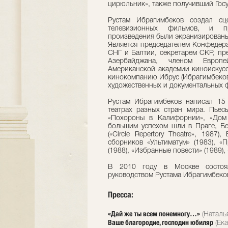
цирюльник», также получивший Гос
Рустам Ибрагимбеков создал сц
телевизионных фильмов, и пр
произведения были экранизированы
Является председателем Конфедер
СНГ и Балтии, секретарем СКР, п
Азербайджана, членом Европ
Американской академии киноискусс
кинокомпанию Ибрус (Ибрагимбеко
художественных и документальных 
Рустам Ибрагимбеков написал 15
театрах разных стран мира. Пье
«Похороны в Калифорнии», «Дом
большим успехом шли в Праге, Б
(«Circle Repertory Theatre», 198
сборников «Ультиматум» (1983), «
(1988), «Избранные повести» (1989),
В 2010 году в Москве состоял
руководством Рустама Ибрагимбеко
Пресса:
«Дай же ты всем понемногу…»
(Наталья
Ваше благородие, господин юбиляр
(Ека