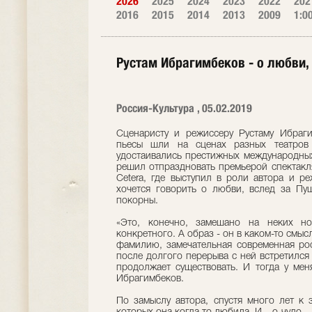
2026
2025
2024
2023
2022
202
2016
2015
2014
2013
2009
1:0
Рустам Ибрагимбеков - о любви,
Россия-Культура , 05.02.2019
Сценаристу и режиссеру Рустаму Ибраги
пьесы шли на сценах разных театров
удостаивались престижных международны
решил отпраздновать премьерой спектакля
Cetera, где выступил в роли автора и р
хочется говорить о любви, вслед за Пу
покорны.
«Это, конечно, замешано на неких но
конкретного. А образ - он в каком-то смысл
фамилию, замечательная современная рос
после долгого перерыва с ней встретился
продолжает существовать. И тогда у мен
Ибрагимбеков.
По замыслу автора, спустя много лет к 