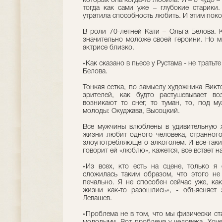
которых она когда-то любила. И – о чудо 
тогда как сами уже – глубокие старики
утратила способность любить. И этим покор
В роли 70-летней Кати – Ольга Белова. К
значительно моложе своей героини. Но м
актрисе близко.
«Как сказано в пьесе у Рустама - не тратьт
Белова.
Тонкая сетка, по замыслу художника Викт
зрителей, как будто растушевывает во
возникают то снег, то туман, то, под м
молоды: Окуджава, Высоцкий.
Все мужчины влюблены в удивительную 
жизни любит одного человека, странного
злоупотребляющего алкоголем. И все-таки
говорит ей «люблю», кажется, все встает на
«Из всех, кто есть на сцене, только я
сложилась таким образом, что этого не
печально. Я не способен сейчас уже, ка
жизни как-то разошлись», - объясняет
Левашев.
«Проблема не в том, что мы физически ст