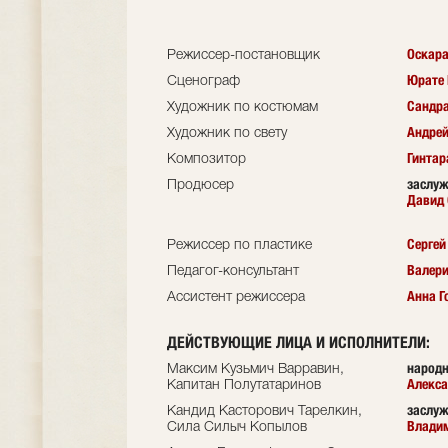
Оскара
Режиссер-постановщик
Юрате 
Сценограф
Сандра
Художник по костюмам
Андрей
Художник по свету
Гинтар
Композитор
заслуж
Продюсер
Давид
Сергей
Режиссер по пластике
Валери
Педагог-консультант
Анна Г
Ассистент режиссера
ДЕЙСТВУЮЩИЕ ЛИЦА И ИСПОЛНИТЕЛИ:
народн
Максим Кузьмич Варравин,
Алекса
Капитан Полутатаринов
заслуж
Кандид Касторович Тарелкин,
Влади
Сила Силыч Копылов