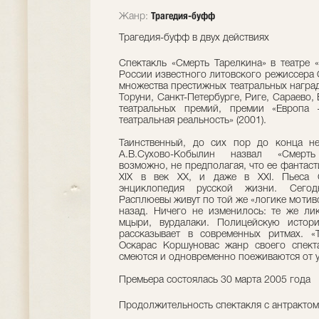
Трагедия-буфф
Жанр:
Трагедия-буфф в двух действиях
Спектакль «Смерть Тарелкина» в театре «
России известного литовского режиссера 
множества престижных театральных наград
Торуни, Санкт-Петербурге, Риге, Сараево,
театральных премий, премии «Европа
театральная реальность» (2001).
Таинственный, до сих пор до конца не
А.В.Сухово-Кобылин назвал «Смерть
возможно, не предполагая, что ее фантаст
XIX в век XX, и даже в XXI. Пьеса 
энциклопедия русской жизни. Сегод
Расплюевы живут по той же «логике мотиво
назад. Ничего не изменилось: те же лик
мцыри, вурдалаки. Полицейскую истор
рассказывает в современных ритмах. «
Оскарас Коршуновас жанр своего спект
смеются и одновременно поеживаются от у
Премьера состоялась 30 марта 2005 года
Продолжительность спектакля с антрактом 