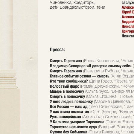
заслуж
Чиновники, кредиторы,
Алексе
дети Брандахлыстовой, тени
Юрий 
Алекса
Андрей
Никол
Григор
Никит
Пресса:
Смерть Тарелкина
(Елена Ковальская, "Афиша
Владимир Скворцов: «Я доверяю самому себе»
(
Смерть Тарелкина
(Екатерина Рябова, "Афиша
Главное событие сезона — смерть
(Алла Верди,
Кто твои сообщники?
(Дина Годер, "Газета.ru"
Полосатый фарс
(Роман Должанский, "Комме
Мцырь в полосочку
(Ольга Фукс, "Вечерняя М
Смерть в полосочку
(Ольга Егошина, "Новые 
У него люди в полосочку
(Марина Давыдова, "
Вся Россия — наш ад
(Глеб Ситковский, "Газет
У вас спина полосатая
(Олег Зинцов, "Ведомо
Русь полицейская
(Александр Соколянский, "
У Калягина уморили Тарелкина
(Полина Ерофее
Торжество невысшего суда
(Валерий Золотухин
Сухово без Кобылина
(Ольга Галахова, "Незав