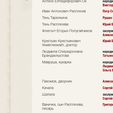
народн
Антиох Елпидифорович Ох
Викто
Петр 
Иван Антонович Расплюев
Рушан
Тень Тарелкина
Юрий 
Тень Расплюева
заслуж
Флегонт Егорыч Попугайчиков
Алексе
Юрий 
Крестьян Крестьянович
Унмеглихкейт, доктор
народн
Людмила Спиридоновна
Татья
Брандахлыстова
народн
Мавруша, кухарка
Людми
Ольга 
Алекс
Пахомов, дворник
Сергей
Качала
заслуж
Шатала
Сергей
Григор
Ваничка, сын Расплюева,
писарь