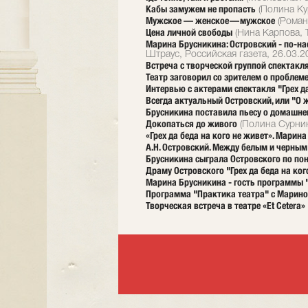
Кабы замужем не пропасть
(Полина Ку
Мужское — женское — мужское
(Роман
Цена личной свободы
(Нина Карпова, 
Марина Брусникина: Островский - по-на
Штраус, Российская газета, 26.03.2
Встреча с творческой группой спектакля
Театр заговорил со зрителем о проблем
Интервью с актерами спектакля "Грех да
Всегда актуальный Островский, или "О ж
Брусникина поставила пьесу о домашне
Докопаться до живого
(Полина Сурнин
«Грех да беда на кого не живет». Марина
А.Н. Островский. Между белым и черным
Брусникина сыграла Островского по по
Драму Островского "Грех да беда на кого
Марина Брусникина - гость программы "
Программа "Практика театра" с Марино
Творческая встреча в театре «Et Cetera»