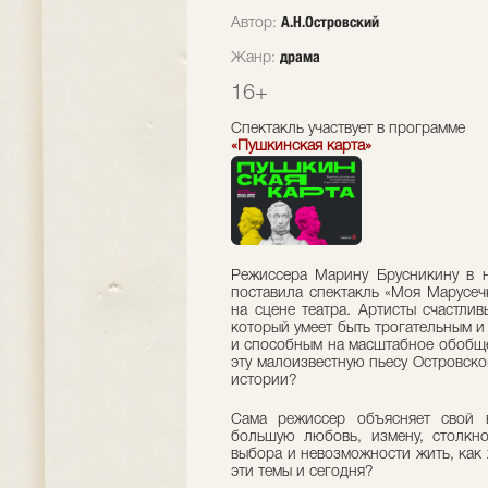
А.Н.Островский
Автор:
драма
Жанр:
16+
Спектакль участвует в программе
«Пушкинская карта»
Режиссера Марину Брусникину в н
поставила спектакль «Моя Марусеч
на сцене театра. Артисты счастли
который умеет быть трогательным 
и способным на масштабное обобщ
эту малоизвестную пьесу Островск
истории?
Сама режиссер объясняет свой вы
большую любовь, измену, столкн
выбора и невозможности жить, как х
эти темы и сегодня?