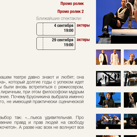
Промо ролик
Промо ролик 2
Ближайшие спектакли:
актеры
4 сентября
19:00
актеры
29 сентября
19:00
ашем театре давно знают и любят; она
ка», который долгие годы с успехом идет
вы были вновь встретиться с режиссером,
и лиричным, при этом философски мудрым
ение. Почему Брусникина выбрала именно
ого, не имеющей практически сценической
бор так: «...пьеса удивительная. Про
овение правд и прав людей на свободу
очется». А разве нас всех не волнуют все