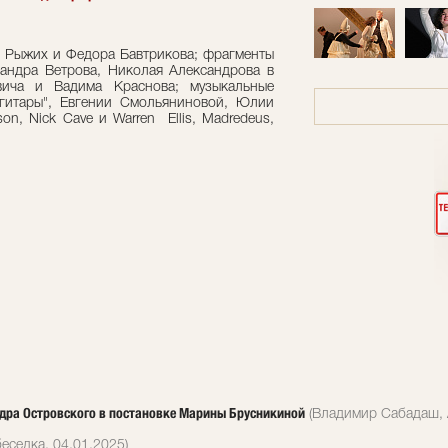
ты Рыжих и Федора Бавтрикова; фрагменты
андра Ветрова, Николая Александрова в
ича и Вадима Краснова; музыкальные
 гитары", Евгении Смольяниновой, Юлии
on, Nick Cave и Warren Ellis, Madredeus,
андра Островского в постановке Марины Брусникиной
(Владимир Сабадаш, 
еседка, 04.01.2025)