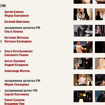
ЕЛИ
:
Артем Блинов
Федор Бавтриков
Евгений Шевченко
заслуженная артистка РФ
Ольга Белова
Наталия Житкова
Наталья Баландина
го
Ольга Котельникова
а
Елизавета Рыжих
Антон Пахомов
Андрей Кондаков
Александр Жоголь
заслуженная артистка РФ
Мария Скосырева
заслуженный артист РФ
а
Сергей Плотников
Павел Суханов
Владимир Урм