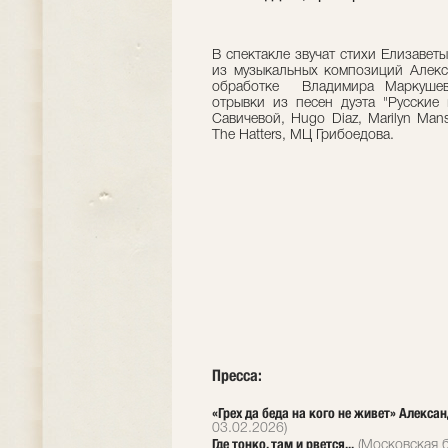
В спектакле звучат стихи Елизаве
из музыкальных композиций Алекс
обработке Владимира Маркушев
отрывки из песен дуэта "Русские
Савичевой, Hugo Diaz, Marilyn Mans
The Hatters, МЦ Грибоедова.
Пресса:
«Грех да беда на кого не живет» Алекс
03.02.2026)
Где тонко, там и рвется...
(Московская б