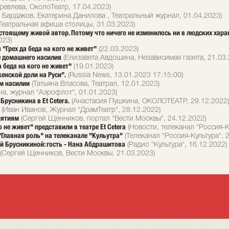
ревлева, ОколоТеатр, 17.04.2023)
 Бардаков, Екатерина Данилова , Театральный журнал, 01.04.2023)
Театральная афиша столицы, 31.03.2023)
стоящему живой автор. Потому что ничего не изменилось ни в людских харак
023)
 "Грех да беда на кого не живет"
(22.03.2023)
е домашнего насилия
(Елизавета Авдошина, Независимая газета, 21.03.
 беда на кого не живет"
(19.01.2023)
енской доли на Руси".
(Russia News, 13.01.2023 17:15:00)
м насилии
(Татьяна Власова, Театрал, 12.01.2023)
а, журнал "Аэрофлот", 01.01.2023)
 Брусникина в Et Cetera.
(Анастасия Пушкина, ОКОЛОТЕАТР, 29.12.2022)
(Иван Иванов, Журнал "ДрамТеатр", 28.12.2022)
нятиям
(Сергей Щенников, портал "Вести Москвы", 24.12.2022)
 не живет" представили в театре Et Cetera
(Новости, телеканал "Россия-К
Главная роль" на телеканале "Кульутра"
(Телеканал "Россия-Культура", 
й Брусникиной: гость - Нана Абдрашитова
(Радио "Культура", 16.12.2022)
(Сергей Щенников, Вести Москвы, 21.03.2023)