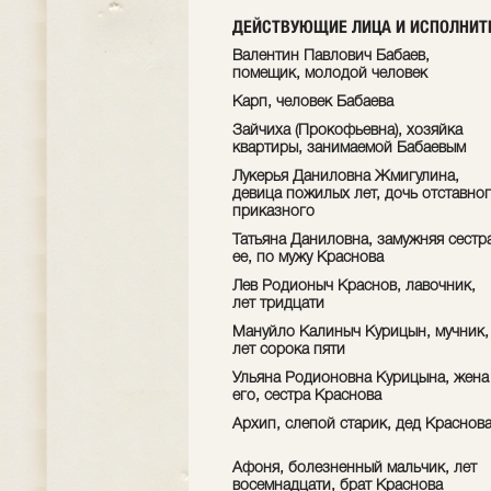
ДЕЙСТВУЮЩИЕ ЛИЦА И ИСПОЛНИТ
Валентин Павлович Бабаев,
помещик, молодой человек
Карп, человек Бабаева
Зайчиха (Прокофьевна), хозяйка
квартиры, занимаемой Бабаевым
Лукерья Даниловна Жмигулина,
девица пожилых лет, дочь отставно
приказного
Татьяна Даниловна, замужняя сестр
ее, по мужу Краснова
Лев Родионыч Краснов, лавочник,
лет тридцати
Мануйло Калиныч Курицын, мучник,
лет сорока пяти
Ульяна Родионовна Курицына, жена
его, сестра Краснова
Архип, слепой старик, дед Краснов
Афоня, болезненный мальчик, лет
восемнадцати, брат Краснова