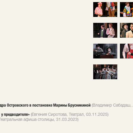
андра Островского в постановке Марины Брусникиной
(Владимир Сабадаш, 
а у предводителя»
(Евгения Сиротова, Театрал, 03.11.2025)
Театральная афиша столицы, 31.03.2023)