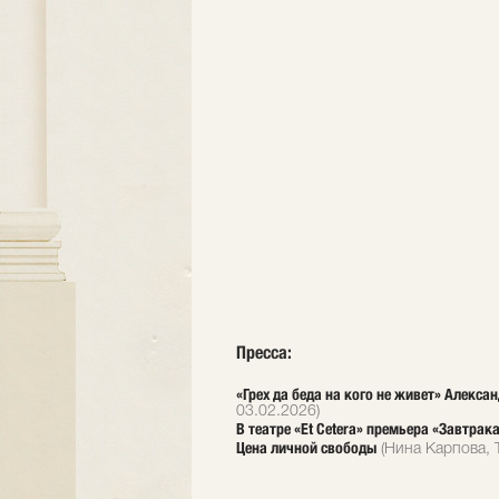
Пресса:
«Грех да беда на кого не живет» Алекс
03.02.2026)
В театре «Et Cetera» премьера «Завтрак
Цена личной свободы
(Нина Карпова, 