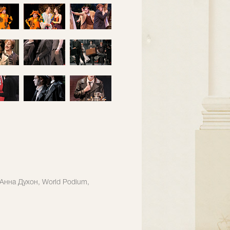
Анна Духон, World Podium,