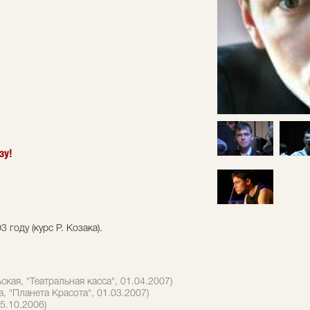
зу!
году (курс Р. Козака).
кая, "Театральная касса", 01.04.2007)
, "Планета Красота", 01.03.2007)
5.10.2006)