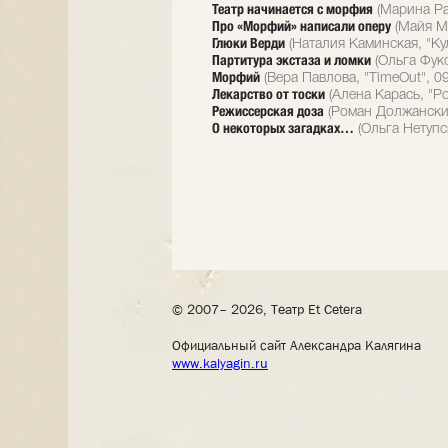
Театр начинается с морфия
(Марина Ра
Про «Морфий» написали оперу
(Майя Ма
Глюки Верди
(Наталия Каминская, "Кул
Партитура экстаза и ломки
(Ольга Фукс
Морфий
(Вера Павлова, "TimeOut", 0
Лекарство от тоски
(Алена Карась, "Ро
Режиссерская доза
(Роман Должанский
О некоторых загадках…
(Ольга Нетупс
© 2007– 2026, Театр Et Cetera
Официальный сайт Александра Калягина
www.kalyagin.ru