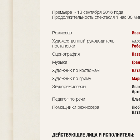
Премьера - 13 сентября 2016 года
Продолжительность спектакля 1 час 30 мин
Ива
Режиссер
Художественный руководитель
нар
Робе
постановки
Пав
Сценография
Гра
Музыка
Нат
Художник по костюмам
Мар
Художник по гриму
Ива
Звукорежиссеры
Арт
Оль
Педагог по речи
Люб
Помощники режиссера
Нат
ДЕЙСТВУЮЩИЕ ЛИЦА И ИСПОЛНИТЕЛИ: