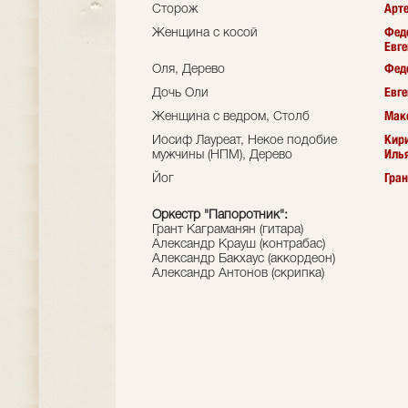
Арт
Сторож
Фед
Женщина с косой
Евге
Фед
Оля, Дерево
Евг
Дочь Оли
Мак
Женщина с ведром, Столб
Кир
Иосиф Лауреат, Некое подобие
Иль
мужчины (НПМ), Дерево
Гра
Йог
Оркестр "Папоротник":
Грант Каграманян (гитара)
Александр Крауш (контрабас)
Александр Бакхаус (аккордеон)
Александр Антонов (скрипка)