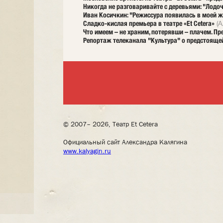
Никогда не разговаривайте с деревьями: "Лодочн
Иван Косичкин: "Режиссура появилась в моей ж
Сладко-кислая премьера в театре «Et Cetera»
(А
Что имеем – не храним, потерявши – плачем. П
Репортаж телеканала "Культура" о предстояще
© 2007– 2026, Театр Et Cetera
Официальный сайт Александра Калягина
www.kalyagin.ru