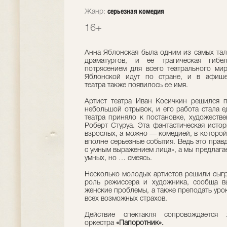
серьезная комедия
Жанр:
16+
Анна Яблонская была одним из самых тал
драматургов, и ее трагическая гибе
потрясением для всего театрального мир
Яблонской идут по стране, и в афиш
театра также появилось ее имя.
Артист театра Иван Косичкин решился п
небольшой отрывок, и его работа стала е
театра приняло к постановке, художеств
Роберт Стуруа. Эта фантастическая истор
взрослых, а можно — комедией, в которой
вполне серьезные события. Ведь это правд
с умным выражением лица», а мы предлага
умных, но … смеясь.
Несколько молодых артистов решили сыгра
роль режиссера и художника, сообща в
женские проблемы, а также преподать урок
всех возможных страхов.
Действие спектакля сопровождается
оркестра
«Папоротник».