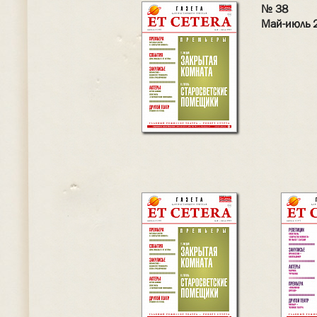
№ 38
Май-июль 