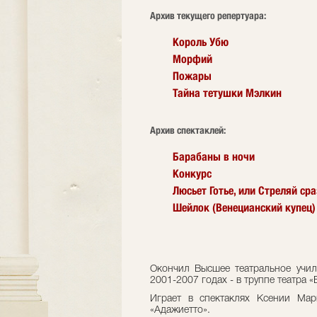
Архив текущего репертуара:
Король Убю
Морфий
Пожары
Тайна тетушки Мэлкин
Архив спектаклей:
Барабаны в ночи
Конкурс
Люсьет Готье, или Стреляй сра
Шейлок (Венецианский купец)
Окончил Высшее театральное учи
2001-2007 годах - в труппе театра «E
Играет в спектаклях Ксении Ма
«Адажиетто».