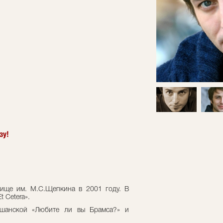
зу!
лище им. М.С.Щепкина в 2001 году. В
t Сetera».
ршанской «Любите ли вы Брамса?» и