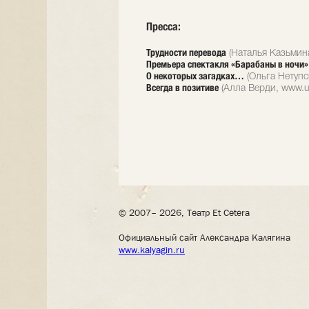
Пресса:
Трудности перевода
(Наталья Казьмина
Премьера спектакля «Барабаны в ночи» в
О некоторых загадках…
(Ольга Нетупс
Всегда в позитиве
(Алла Верди, www.ut
© 2007– 2026, Театр Et Cetera
Официальный сайт Александра Калягина
www.kalyagin.ru