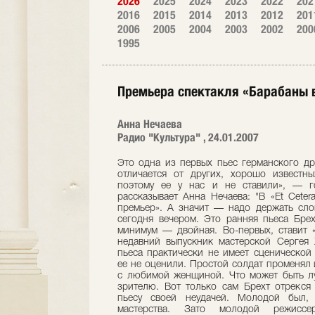
2026
2025
2024
2023
2022
202
2016
2015
2014
2013
2012
201
2006
2005
2004
2003
2002
200
1995
Премьера спектакля «Барабаны в 
Анна Нечаева
Радио "Культура" , 24.01.2007
Это одна из первых пьес германского др
отличается от других, хорошо известн
поэтому ее у нас и не ставили», — г
рассказывает Анна Нечаева: "В «Еt Сete
премьер». А значит — надо держать сло
сегодня вечером. Это ранняя пьеса Бре
минимум — двойная. Во-первых, ставит 
недавний выпускник мастерской Сергея
пьеса практически не имеет сценической
ее не оценили. Простой солдат променял
с любимой женщиной. Что может быть лу
зрителю. Вот только сам Брехт отрекся 
пьесу своей неудачей. Молодой был,
мастерства. Зато молодой режисс