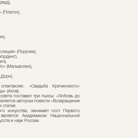
рвуд),
 (Платон),
н),
олиция» (Поручик),
Уординг),
ич),
то» (Мальволио),
 Дорн).
пектаклях: «Свадьба Кречинского»
ы» (Ахов).
совета поставил три пьесы: «Любовь до
Является автором повести «Возвращение
и статей.
ого искусства, занимает пост Первого
 является Академиком Национальной
сств и наук России.