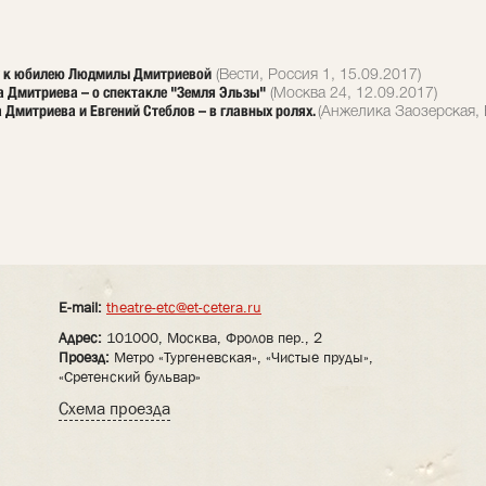
еру к юбилею Людмилы Дмитриевой
(Вести, Россия 1, 15.09.2017)
а Дмитриева – о спектакле "Земля Эльзы"
(Москва 24, 12.09.2017)
Дмитриева и Евгений Стеблов – в главных ролях.
(Анжелика Заозерская, 
E-mail:
theatre-etc@et-cetera.ru
Адрес:
101000, Москва, Фролов пер., 2
Проезд:
Метро «Тургеневская», «Чистые пруды»,
«Сретенский бульвар»
Схема проезда