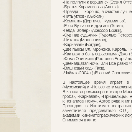
«На полпути к вершине» (Бэзил Этте
«Братья Карамазовы» (Алеша),
«Правда — хорошо, а счастье лучше»
«Пять углов» (Зыбкин),
«Комната» (Дергачев, Кузьминых),
«Егор Булычов и другие» (Тятин),
«Гедда Габлер» (Асессор Бракк),
«Суд над судьями» (Рудольф Петерсе
«Цитата» (Молочников),
«Карнавал» (Богдан),
«Две пьесы Сл. Мрожека. Кароль. П
«Как важно быть серьезным» (Джон 
«Фома Опискин» (Ростанев Егор Иль
«Двенадцатая ночь, или Все равно ч
«Вишневый сад» (Гаев),
«Чайка» (2004 г.) (Евгений Сергеевич
В настоящее время играет в с
(Муромский) и «Не все коту маслениц
В качестве режиссера в театре Мос
гроба», «Карнавал», «Пришельцы». 
к ненаписанному». Автор ряда книг 
Преподает в Институте театральн
заместителя председателя СТД,
академии кинематографических иску
Снимается в кино.