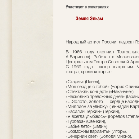
Участвует в спектаклях:
Земля Эльзы
Народный артист России, лауреат 
В 1966 году окончил Театральн
А.Борисова). Работал в Московск
Центральном Театре Советской Арм
С 1969 года - актер театра им. 
театра, среди которых:
«Старик» (Павел),
«Мое сердце с тобой» (Борис Слинко
«Спектакль-концерт» («Накануне»),
«Несколько тревожных дней» (Гарани
«…Золото, золото — сердце народно
«Миллион за улыбку» (Геннадий Карт
«Василий Теркин» (Теркин),
«Я всегда улыбаюсь» (Горелов Степан
«Турбаза» (Овечкин),
«Бабье лето» (Вадим),
«Возможны варианты» (Игорь),
«Вечерний свет» (Володя Михно),