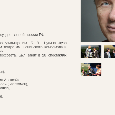
Государственной премии РФ
ое училище им. Б. В. Щукина (курс
ом театре им. Ленинского комсомола и
ии.
Моссовета. Был занят в 28 спектаклях
в),
н Алексей),
е!» (Балетоман),
ашев),
),