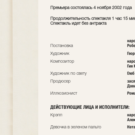
Премьера состоялась 4 ноября 2002 года
Продолжительность спектакля 1 час 15 ми
Спектакль идет без антракта
нар
Робе
Постановка
Гео
Художник
нар
Композитор
Гия 
Гле
Художник по свету
засл
Продюсер
Дав
Ром
Иллюзионист
ДЕЙСТВУЮЩИЕ ЛИЦА И ИСПОЛНИТЕЛИ:
наро
Крэпп
Але
Нат
Девочка в зеленом пальто