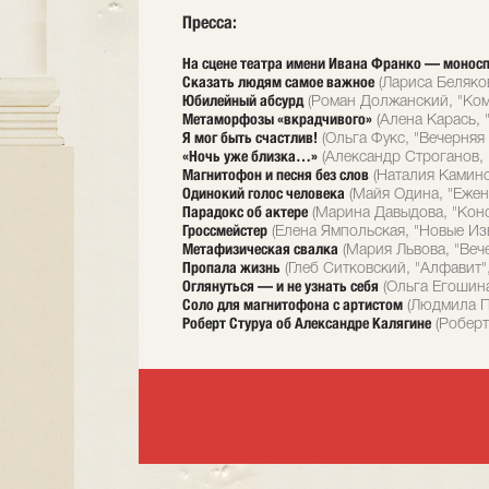
Пресса:
На сцене театра имени Ивана Франко — моносп
Сказать людям самое важное
(Лариса Беляков
Юбилейный абсурд
(Роман Должанский, "Ком
Метаморфозы «вкрадчивого»
(Алена Карась, 
Я мог быть счастлив!
(Ольга Фукс, "Вечерняя 
«Ночь уже близка…»
(Александр Строганов, 
Магнитофон и песня без слов
(Наталия Каминск
Одинокий голос человека
(Майя Одина, "Ежен
Парадокс об актере
(Марина Давыдова, "Конс
Гроссмейстер
(Елена Ямпольская, "Новые Изв
Метафизическая свалка
(Мария Львова, "Вече
Пропала жизнь
(Глеб Ситковский, "Алфавит",
Оглянуться — и не узнать себя
(Ольга Егошина
Соло для магнитофона с артистом
(Людмила Пе
Роберт Стуруа об Александре Калягине
(Роберт