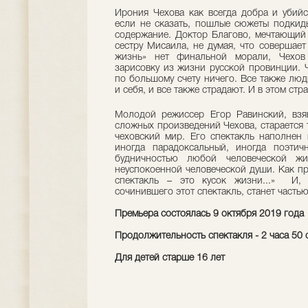
Ирония Чехова как всегда добра и убийс
если не сказать, пошлые сюжеты подкиды
содержание. Доктор Благово, мечтающий 
сестру Мисаила, не думая, что совершает
жизнь» нет финальной морали, Чехов 
зарисовку из жизни русской провинции. 
по большому счету ничего. Все также лю
и себя, и все также страдают. И в этом стр
Молодой режиссер Егор Равинский, взя
сложных произведений Чехова, старается 
чеховский мир. Его спектакль наполнен
иногда парадоксальный, иногда поэти
будничностью любой человеческой жи
неуспокоенной человеческой души. Как пр
спектакль – это кусок жизни...» И, 
сочинившего этот спектакль, станет частью
Премьера состоялась 9 октября 2019 года
Продолжительность спектакля - 2 часа 50 
Для детей старше 16 лет