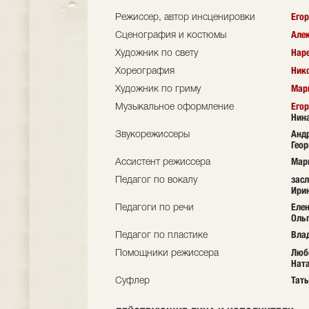
Егор
Режиссер, автор инсценировки
Але
Сценография и костюмы
Нар
Художник по свету
Ник
Хореография
Мар
Художник по гриму
Егор
Музыкальное оформление
Нин
Андр
Звукорежиссеры
Геор
Мар
Ассистент режиссера
зас
Педагог по вокалу
Ири
Еле
Педагоги по речи
Оль
Вла
Педагог по пластике
Люб
Помощники режиссера
Нат
Тать
Суфлер