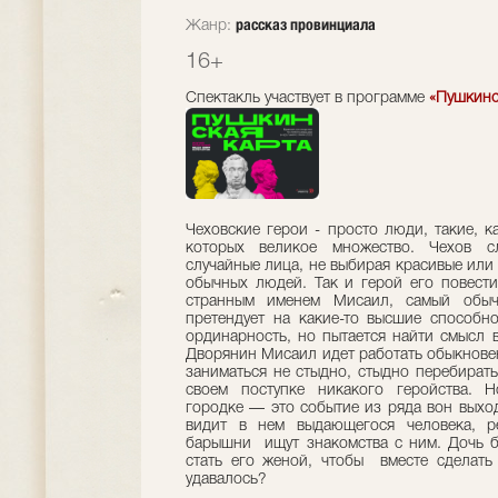
рассказ провинциала
Жанр:
16+
Спектакль участвует в программе
«Пушкинс
Чеховские герои - просто люди, такие, к
которых великое множество. Чехов с
случайные лица, не выбирая красивые или
обычных людей. Так и герой его повести
странным именем Мисаил, самый обыч
претендует на какие-то высшие способно
ординарность, но пытается найти смысл в
Дворянин Мисаил идет работать обыкнове
заниматься не стыдно, стыдно перебирать
своем поступке никакого геройства. 
городке — это событие из ряда вон выходя
видит в нем выдающегося человека, р
барышни ищут знакомства с ним. Дочь 
стать его женой, чтобы вместе сделать
удавалось?