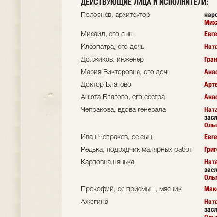
ДЕЙСТВУЮЩИЕ ЛИЦА И ИСПОЛНИТЕЛИ
:
нар
Полознев, архитектор
Мих
Евге
Мисаил, его сын
Нат
Клеопатра, его дочь
Гра
Должиков, инженер
Ана
Мария Викторовна, его дочь
Арт
Доктор Благово
Ана
Анюта Благово, его сестра
Нат
Чепракова, вдова генерала
засл
Оль
Евг
Иван Чепраков, ее сын
Григ
Редька, подрядчик малярных работ
Нат
Карповна,нянька
засл
Оль
Мак
Прокофий, ее приемыш, мясник
Нат
Ажогина
засл