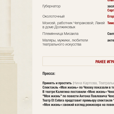
Оль
зас
Губернатор
Сер
Егор
Околоточный
Тим
Моисей, работник Чепраковой; Лакей
в доме Должиковых
Све
Племянница Мисаила
акте
Маляры, мужики, любители
театрального искусства
РАНЕЕ ИГР
Пресса:
Принять и простить
(Нина Карпова, Театраль
Спектакль «Моя жизнь» по Чехову показали в те
В театре Калягина поставили «Мою жизнь» Чех
"Моя жизнь" по повести Антона Павловича Чех
Театр Et Cetera представит премьеру спектакля
«Моя жизнь»: свежий взгляд режиссера на пове