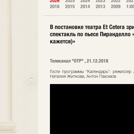
2026
2025
2024
2023
2022
202
2016
2015
2014
2013
2009
1:0
В постановке театра Et Cetera з
спектакль по пьесе Пиранделло «
кажется)»
Телеканал "ОТР" , 21.12.2018
Гости программы "Календарь": режиссер 
Наталия Житкова, Антон Пахомов