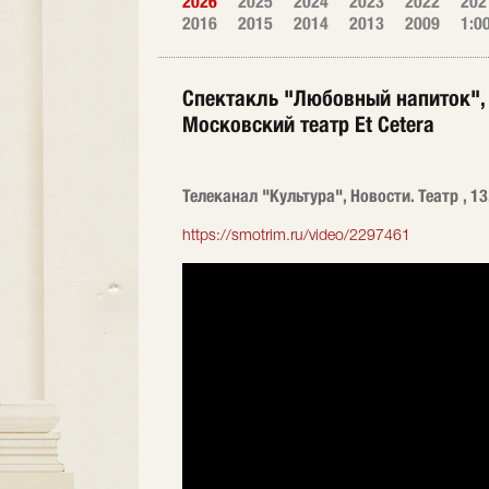
2026
2025
2024
2023
2022
202
2016
2015
2014
2013
2009
1:0
Спектакль "Любовный напиток",
Московский театр Et Cetera
Телеканал "Культура", Новости. Театр , 1
https://smotrim.ru/video/2297461