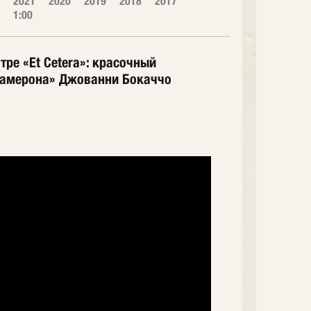
2021
2020
2019
2018
2017
1:00
ре «Et Cetera»: красочный
камерона» Джованни Бокаччо