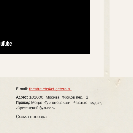
E-mail:
theatre-etc@et-cetera.ru
Адрес:
101000, Москва, Фролов пер., 2
Проезд:
Метро «Тургеневская», «Чистые пруды»,
«Сретенский бульвар»
Схема проезда