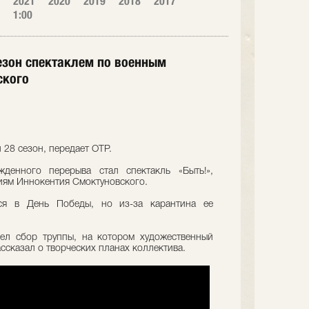
2021
2020
2019
2018
2017
1:00
сезон спектаклем по военным
ского
л 28 сезон, передает ОТР.
денного перерыва стал спектакль «Быть!»,
иям Иннокентия Смоктуновского.
ся в День Победы, но из-за карантина ее
ел сбор труппы, на котором художественный
ссказал о творческих планах коллектива.