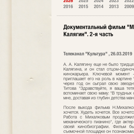
2026
2025
2024
2023
2022
2016
2015
2014
2013
2009
Документальный фильм "Мо
Калягин". 2-я часть
Телеканал "Культура" , 26.03.2019
А. А. Калягину еще не было тридцат
Калягина, и он стал отцом-одиноч
кинокарьера. Ключевой момент 
приглашает его на роль в картине 
через год он сыграл свою звездн
Титова "Здравствуйте, я ваша тет
вспоминает свою маму: "В трудных
мне, доставая из глубин детства ман
После выхода фильма Н.Михалков
хочется. Худеть хочется. Все хоче
Работа с Михалковым продолжил
механического пианино", где акте
своей кинобиографии. Фильм бы
съемочной площадке он познакомил