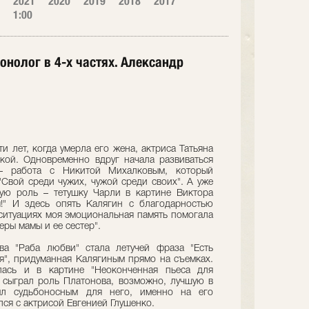
2021
2020
2019
2018
2017
1:00
нолог в 4-х частях. Александр
и лет, когда умерла его жена, актриса Татьяна
кой. Одновременно вдруг начала развиваться
– работа с Никитой Михалковым, который
"Свой среди чужих, чужой среди своих". А уже
ую роль – тетушку Чарли в картине Виктора
я!" И здесь опять Калягин с благодарностью
 ситуациях моя эмоциональная память помогала
еры мамы и ее сестер".
а "Раба любви" стала летучей фраза "Есть
тся", придуманная Калягиным прямо на съемках.
ась и в картине "Неоконченная пьеса для
р сыграл роль Платонова, возможно, лучшую в
л судьбоносным для него, именно на его
ся с актрисой Евгенией Глушенко.