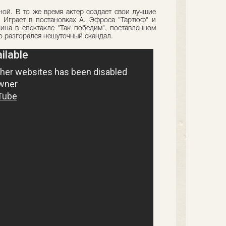
ной. В то же время актер создает свои лучшие
 Играет в постановках А. Эфроса "Тартюф" и
ина в спектакле "Так победим", поставленном
о разгорался нешуточный скандал.