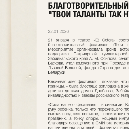
БЛАГОТВОРИТЕЛЬНЫЙ
"ТВОИ ТАЛАНТЫ ТАК 
22.01.2026
21 января в театре «Et Cetera» сос
благотворительный фестиваль «Твои 
Мероприятие организовала фонд актр
поддержке Патриаршей гуманитарно
Забайкальского края А. М. Осипова, сена
Баскова, уполномоченного при Президен
Львовой‑Беловой, фонда «Страна для дет
Беларуси.
Ключевая идея фестиваля - доказать, что 
границы, - была блестяще воплощена в ж
дети из детских домов Донбасса, Забайк
инвалидностью и звезды российского театр
«Сила нашего фестиваля - в синергии. К
руку ребенка, только что пережившего т
выходят под свет софитов, - происходит 
праздник, а точку опоры, мощный импу
благодаря освещению в СМИ эта история
на миллионы зрителей, формируя нов