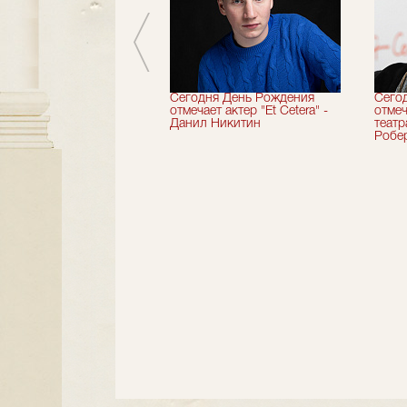
вершили 33-й
Сегодня День Рождения
Сего
альный сезон!
отмечает актер "Et Cetera" -
отмеч
Данил Никитин
теат
Робер