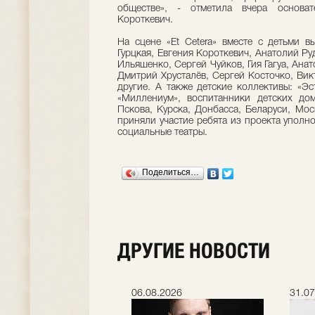
обществе», - отметила вчера основа
Короткевич.
На сцене «Et Cetera» вместе с детьми в
Гурцкая, Евгения Короткевич, Анатолий Р
Ильяшенко, Сергей Чуйков, Гия Гагуа, Ана
Дмитрий Хрусталёв, Сергей Косточко, Ви
другие. А также детские коллективы: «Э
«Миллениум», воспитанники детских до
Пскова, Курска, Донбасса, Беларуси, Мо
приняли участие ребята из проекта уполн
социальные театры.
Поделиться…
ДРУГИЕ НОВОСТИ
.2026
06.08.2026
31.07