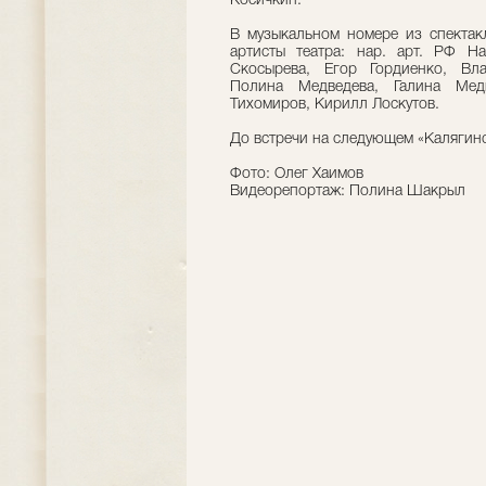
Косичкин.
В музыкальном номере из спектак
артисты театра: нар. арт. РФ Н
Скосырева, Егор Гордиенко, Вл
Полина Медведева, Галина Медв
Тихомиров, Кирилл Лоскутов.
До встречи на следующем «Калягинс
Фото: Олег Хаимов
Видеорепортаж: Полина Шакрыл