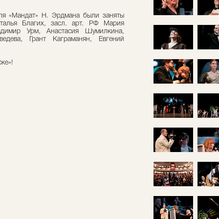
ля «Мандат» Н. Эрдмана были заняты
аталья Благих, засл. арт. РФ Мария
адимир Урм, Анастасия Шумилкина,
едева, Грант Каграманян, Евгений
ке»!