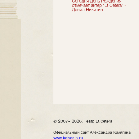
Мы завершили 33-й
Сегодня День Рождения
театральный сезон!
отмечает актер "Et Cetera" -
Данил Никитин
© 2007– 2026, Театр Et Cetera
Официальный сайт Александра Калягина
www.kalyagin.ru