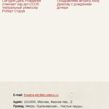
Сегодня День Рождения
Поздравляем актрису Анну
отмечает нар.арт.СССР,
Дианову с рождением
театральный режиссер
дочери
Роберт Стуруа
E-mail:
theatre-etc@et-cetera.ru
Адрес:
101000, Москва, Фролов пер., 2
Проезд:
Метро «Тургеневская», «Чистые пруды»,