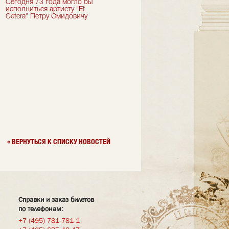
Сегодня 73 года могло бы
Сегодня День Рождения
исполниться артисту "Et
отмечает актер "Et Cetera" -
Cetera" Петру Смидовичу
Грант Каграманян
« ВЕРНУТЬСЯ К СПИСКУ НОВОСТЕЙ
Справки и заказ билетов
по телефонам:
+7 (495) 781-781-1