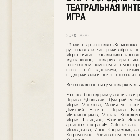
ТЕАТРАЛЬНАЯ ИНТ
ИГРА
30.05.2026
29 мая в арт‑городке «Калягинск» 
руководством кинорежиссёра и т
Мероприятие объединило известн
журналистов, подарив зрителям
творчеством, юмором и атмосферо
просто наблюдателями, а акти
поддерживали игроков, отвечали на
Вечер стал настоящим подарком для 
Еще раз благодарим участников-игр
Лариса Рубальская, Дмитрий Гуржи
Мария Матвеева, Мария Белоненк
Дмитрий Носков, Лариса Бро
Миллионщиков, Марина Корольков
Мария Голицына, Василий Игнат
артистов театра «Et Cetera»: зас
Мамадакова, Илью Коврижных, зас
Каграманяна. Режиссером вечера в