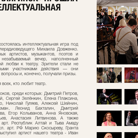
ЕЛЛЕКТУАЛЬНАЯ
состоялась интеллектуальная игра под
елерадиоведущего Михаила Довженко.
ых артистов, музыкантов, поэтов и
 незабываемый вечер, наполненный
й любви к театру. Зрители стали не
вными участниками действия — они
 вопросы и, конечно, получали призы.
всех, кто любит театр.
оков, среди которых: Дмитрий Петров,
й, Сергей Зелёнкин, Елена Плаксина,
о, Николай Гуляев, Алексей Шейнин,
хман, Леонид Бахталин, Дмитрий
а, Егор Колыванов, Анна Яновская,
ьев, Анастасия Литвинова. А также
л. арт. Республик Алтай и Тыва Амаду
л. арт. РФ Марию Скосыреву, Гранта
ыступил артист нашего театра - Иван