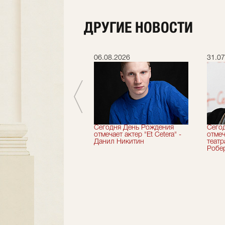
ДРУГИЕ НОВОСТИ
.2026
06.08.2026
31.07
вершили 33-й
Сегодня День Рождения
Сего
альный сезон!
отмечает актер "Et Cetera" -
отмеч
Данил Никитин
теат
Робер