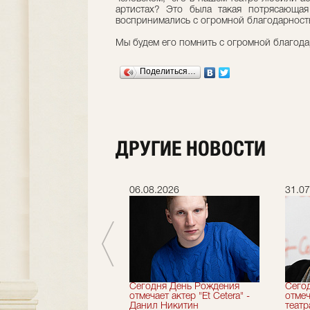
артистах? Это была такая потрясающая
воспринимались с огромной благодарност
Мы будем его помнить с огромной благод
Поделиться…
ДРУГИЕ НОВОСТИ
.2026
06.08.2026
31.07
вершили 33-й
Сегодня День Рождения
Сего
альный сезон!
отмечает актер "Et Cetera" -
отмеч
Данил Никитин
теат