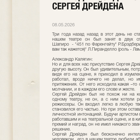
СЕРГЕЯ ДРЕЙДЕНА
08.05.2026
Три года назад назад в этот день не ст
нашем театре он был занят в двух с
Шапиро - "451 по Фаренгейту" Р.Брэдбери 
вам так кажется)" Л.Пиранделло (роль - Ла
Александр Калягин:
Но и для всех нас присутствие Сергея Дре
другую высоту. Он был удивительным, по
видя его на сцене, я приходил в изумл
работал, вроде ничего не делал, но и
притяжения. От него исходила какая –то 
молчании, и в каждом его слове и жесте.
Сергей Дрейден был не похож ни на ко
одному театру, не он, а с ним хотели р
режиссеры. Он входил легко в любую тво
становился его частью. Но при этом остав
личностной интонацией. Будучи артистом 
работавшим и на театральной сцене, и в к
премий и наград, он не имел никакого зван
решение.
Сергей Дрейден был бесконечно инте
человеком, его в нашем театре любили аб