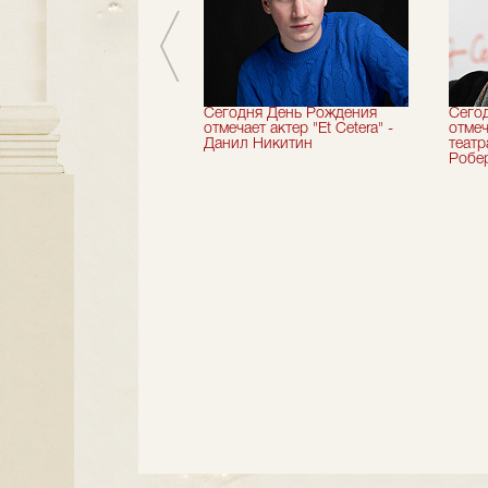
вершили 33-й
Сегодня День Рождения
Сего
альный сезон!
отмечает актер "Et Cetera" -
отмеч
Данил Никитин
теат
Робер