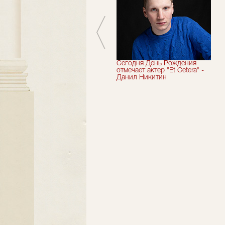
Мы завершили 33-й
Сегодня День Рождения
театральный сезон!
отмечает актер "Et Cetera" -
Данил Никитин