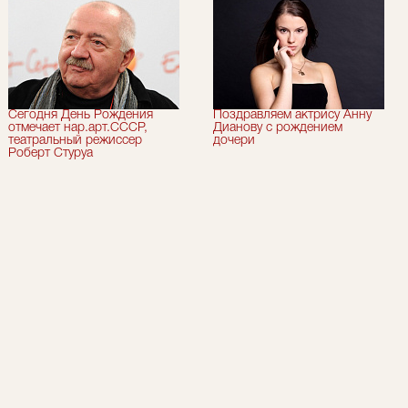
Сегодня День Рождения
Поздравляем актрису Анну
отмечает нар.арт.СССР,
Дианову с рождением
театральный режиссер
дочери
Роберт Стуруа