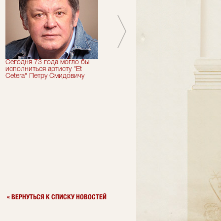
Сегодня 73 года могло бы
Сегодня День Рождения
исполниться артисту "Et
отмечает актер "Et Cetera" -
Cetera" Петру Смидовичу
Грант Каграманян
« ВЕРНУТЬСЯ К СПИСКУ НОВОСТЕЙ