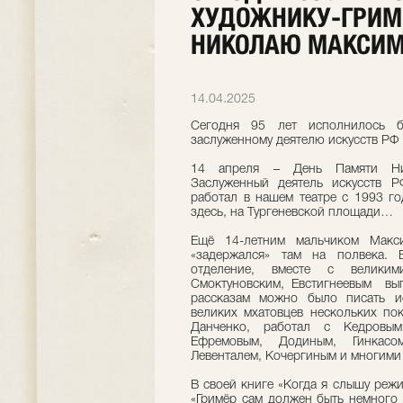
ХУДОЖНИКУ-ГРИМЕ
НИКОЛАЮ МАКСИ
14.04.2025
Сегодня 95 лет исполнилось б
заслуженному деятелю искусств РФ
14 апреля – День Памяти Ни
Заслуженный деятель искусств Р
работал в нашем театре с 1993 го
здесь, на Тургеневской площади…
Ещё 14-летним мальчиком Мак
«задержался» там на полвека. В
отделение, вместе с великим
Смоктуновским, Евстигнеевым вып
рассказам можно было писать и
великих мхатовцев нескольких по
Данченко, работал с Кедровым
Ефремовым, Додиным, Гинкасо
Левенталем, Кочергиным и многими
В своей книге «Когда я слышу реж
«Гримёр сам должен быть немного 