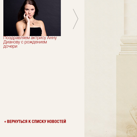
Поздравляем актрису Анну
Сегодня 73 года могло бы
Дианову с рождением
исполниться артисту "Et
дочери
Cetera" Петру Смидовичу
« ВЕРНУТЬСЯ К СПИСКУ НОВОСТЕЙ