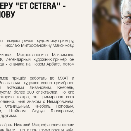
РУ "ET CETERA" -
МОВУ
ы выдающемуся художнику-гримеру,
 - Николаю Митрофановичу Максимову.
колая Митрофановича Максимова.
Ф, легендарный художник-гримёр он
да - сначала на Новом Арбате, потом
симов пришёл работать во МХАТ и
озглавляя художественно–гримёрное
и актёрами Ливановым, Кнебель,
устил более 300 спектаклей. По его
сторию театра, он гримировал всех
колений. Был знаком с Немировичем-
, Станицыным, Кнебель, Поповым,
м, Штайном, Стуруа, Гончаровым,
 другими.
иссёра» Николай Митрофанович писал:
актёром - он точно также внутри себя