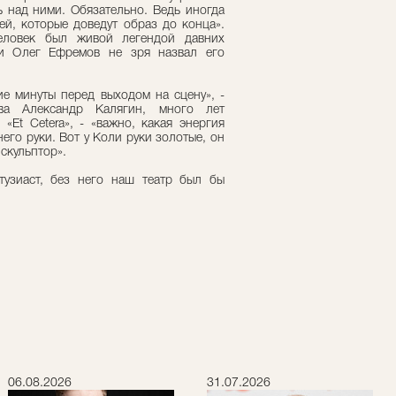
ь над ними. Обязательно. Ведь иногда
лей, которые доведут образ до конца».
еловек был живой легендой давних
ги Олег Ефремов не зря назвал его
ие минуты перед выходом на сцену», -
ва Александр Калягин, много лет
Et Cetera», - «важно, какая энергия
него руки. Вот у Коли руки золотые, он
 скульптор».
тузиаст, без него наш театр был бы
06.08.2026
31.07.2026