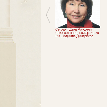
Шесть лет назад не стало
Сегодня День Рождения
засл.деятель искусств
отмечает народная артистка
России Николай Максимов
РФ Людмила Дмитриева