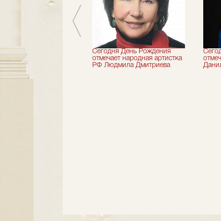
 лет назад не стало
Сегодня День Рождения
Сего
деятель искусств
отмечает народная артистка
отмеч
ии Николай Максимов
РФ Людмила Дмитриева
Дани