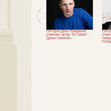
вершили 33-й
Сегодня День Рождения
Сего
альный сезон!
отмечает актер "Et Cetera" -
отмеч
Данил Никитин
теат
Робер