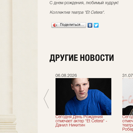
С днем рождения, любимый худрук!
Коллектив театра "Et Cetera".
Поделиться…
ДРУГИЕ НОВОСТИ
.2026
06.08.2026
31.07
вершили 33-й
Сегодня День Рождения
Сего
альный сезон!
отмечает актер "Et Cetera" -
отмеч
Данил Никитин
теат
Робер