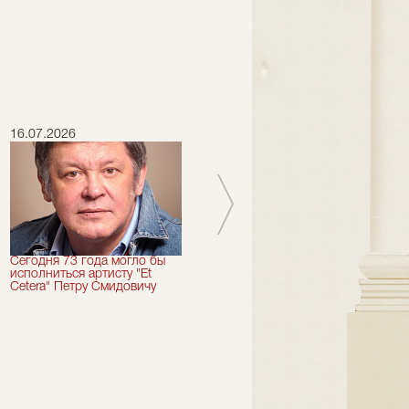
16.07.2026
15.07.2026
Сегодня 73 года могло бы
Сегодня День Рождения
исполниться артисту "Et
отмечает актер "Et Cetera" -
Cetera" Петру Смидовичу
Грант Каграманян