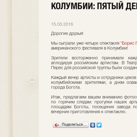
КОЛУМБИИ: ПЯТЫЙ ДЕ
15.03.2016
Дорогие друзья!
Мы сыграли уже четыре спектакля
"Борис 
американского фестиваля в Колумбии!
Зрители восторженно принимали кажд
аплодируя российским артистам.
В
Театр
Перес для российской труппы были создан
Каждый вечер артисты и сотрудники цехов "
колумбийскими зрителями, а днем осваи
города Богота.
Итак, предлагаем вашем вниманию фотоо
по горячим следам: прогулки наших арт
площадям Боготы, посещение завода по
вечерние приготовления к спектаклю.
Поделиться…