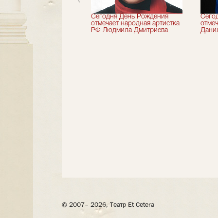
 лет назад не стало
Сегодня День Рождения
Сего
деятель искусств
отмечает народная артистка
отмеч
ии Николай Максимов
РФ Людмила Дмитриева
Дани
© 2007– 2026, Театр Et Cetera