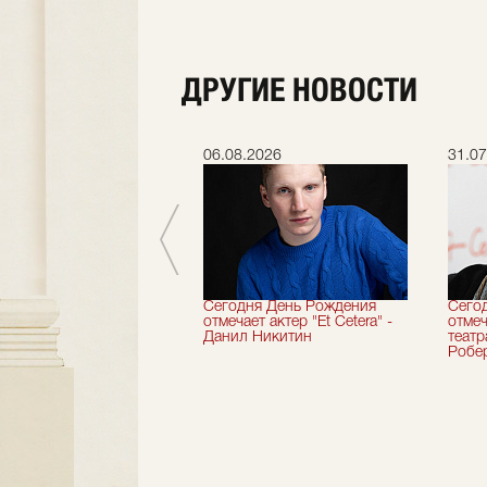
ДРУГИЕ НОВОСТИ
.2026
06.08.2026
31.07
вершили 33-й
Сегодня День Рождения
Сего
альный сезон!
отмечает актер "Et Cetera" -
отмеч
Данил Никитин
теат
Робер