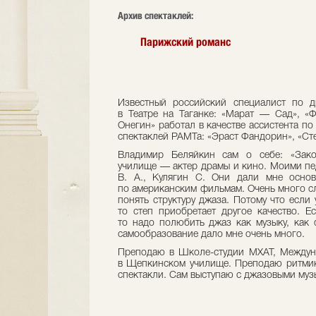
Архив спектаклей:
Парижский романс
Известный российский специалист по д
в Театре на Таганке: «Марат — Сад», «Ф
Онегин» работал в качестве ассистента по
спектаклей РАМТа: «Эраст Фандорин», «Ст
Владимир Беляйкин сам о себе: «Зако
училище — актер драмы и кино. Моими пед
В. А., Кулягин С. Они дали мне осно
по американским фильмам. Очень много с
понять структуру джаза. Потому что если
то степ приобретает другое качество. Ес
то надо полюбить джаз как музыку, как 
самообразование дало мне очень много.
Преподаю в Школе-студии МХАТ, Междун
в Щепкинском училище. Преподаю ритмику
спектакли. Сам выступаю с джазовыми муз