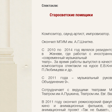
Cпектакли:
Старосветские помещики
Композитор, саунд-артист, импровизатор.
Окончил МГИМ им. А.Г.Шнитке.
С 2010 по 2014 год являлся резидент
в Женеве, где работал с иностранны
«современный музыкальный
театр». За время работы выпустил в качес
композитора спектакли на курсе Е.В.Кня
П.Любимцева и др.
С 2011 года – музыкальный руково
Объединение 9».
Сотрудничает с ведущими театрами Мо
Театром им А.Пушкина, Театром им. Евг. Ва
В 2011 году окончил режиссерский факул
кино и анимационных фильмов, сре
анимационный проект «Так не бывает»,