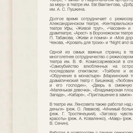
театре, «Чайка» в Национальном арт-цент
за меру» в театре им. Евг.Вахтангова, «Доб
им. А. С. Пушкина.
Долгое время сотрудничает с режиссе
Александринском театре, «Кентервильско
театре Уфы, «Живой труп», «Часовня» 
драмтеатре, «Арест» в Воронежском театре
П. Табакова, «Живи и помни» и «Моя дор
Чехова, «Кровать для троих» и “Night and d
Одной из самых важных страниц в тво
многолетнее сотрудничество с режиссером 
театра им. В. Ф. Комиссаржевской в сп
«Самоубийство влюбленных на остр
последовали спектакли: «Тойбеле и ее
«Обручение в монастыре» (Мариинский те
драматический театр г. Бишкека); «Любовн
и его господин», «Дверь в смежную к
«Маленькая девочка», «Владимирская пло
Западе», «Кабаре», «Приглашение в замок» 
В театре им. Ленсовета также работал над
деньги» (реж. О. Леваков), «Мнимый боль
(реж. Г. Тростянецкий), «Заговор чувст
красоты» (реж. А. Коваленко), «Мавр» (реж.
В. Сенин).