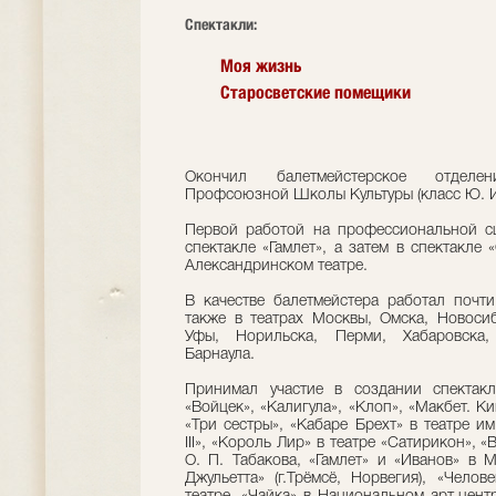
Cпектакли:
Моя жизнь
Старосветские помещики
Окончил балетмейстерское отделе
Профсоюзной Школы Культуры (класс Ю. И.
Первой работой на профессиональной сц
спектакле «Гамлет», а затем в спектакле 
Александринском театре.
В качестве балетмейстера работал почти
также в театрах Москвы, Омска, Новосиб
Уфы, Норильска, Перми, Хабаровска, 
Барнаула.
Принимал участие в создании спектак
«Войцек», «Калигула», «Клоп», «Макбет. К
«Три сестры», «Кабаре Брехт» в театре им
III», «Король Лир» в театре «Сатирикон», «
О. П. Табакова, «Гамлет» и «Иванов» в 
Джульетта» (г.Трёмсё, Норвегия), «Чело