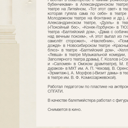
Работал в соавторстве с такими режиссер
бубенчиками» в Александринском театре)
театре на Литейном, «Тот этот свет» в т
которая гуляла сама по себе» в театр
Молодежном театре на Фонтанке и др.), А
Александринском театре, «Дуэль» в те
(«Покойный бес», «Конек-Горбунок» в ТЮ
театра «Балтийский дом», «Дама с собачк
над вечным покоем», «А этот выпал из гн
самолёт сторожил», «Нахлебник», «Пом
дождя» в Новосибирском театре «Красный
блюз» в театре «Балтийский дом», «Хелло
«Левша» в театре Музыкальной комедии, 
Заполярного театра драмы), Г. Козлов («С
и «Саломея» в Омском драмтеатре), М. Б
дураков» в МХТ им. А. П. Чехова), В. Орен
«Эрмитаж»), А. Морфов («Визит дамы» в т
в театре им. В. Ф. Комиссаржевской).
Работал педагогом по пластике на актёрск
СПГАТИ.
В качестве балетмейстера работал с фигу
Снимается в кино.