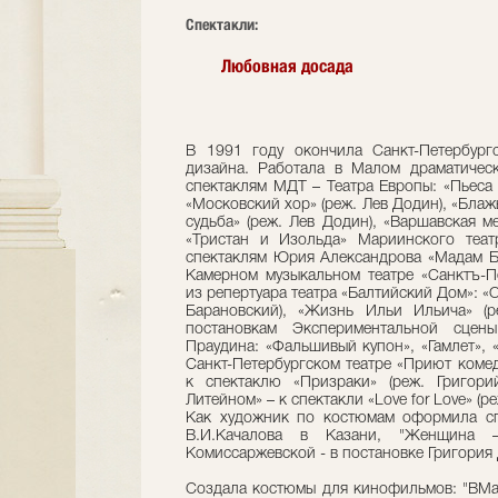
Cпектакли:
Любовная досада
В 1991 году окончила Санкт-Петербург
дизайна. Работала в Малом драматичес
спектаклям МДТ – Театра Европы: «Пьеса 
«Московский хор» (реж. Лев Додин), «Блаж
судьба» (реж. Лев Додин), «Варшавская м
«Тристан и Изольда» Мариинского теат
спектаклям Юрия Александрова «Мадам Ба
Камерном музыкальном театре «Санктъ-Пе
из репертуара театра «Балтийский Дом»: «
Барановский), «Жизнь Ильи Ильича» (р
постановкам Экспериментальной сцен
Праудина: «Фальшивый купон», «Гамлет», 
Санкт-Петербургском театре «Приют коме
к спектаклю «Призраки» (реж. Григори
Литейном» – к спектакли «Love for Love» (ре
Как художник по костюмам оформила с
В.И.Качалова в Казани, "Женщина 
Комиссаржевской - в постановке Григория 
Создала костюмы для кинофильмов: "ВМаяк