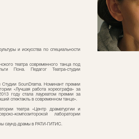
ультуры и искусства по специальности
нского театра современного танца под
ьги Пона. Педагог Театра-студии
м Студии SounDrama. Номинант премии
егории «Лучшая работа хореографа» за
 2013 году стала лауреатом премии за
чший спектакль в современном танце».
атории театра «Центр драматургии и
ерско-композиторской лаборатории
ры саунд-драмы в РАТИ-ГИТИС.