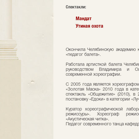
Cпектакли:
Мандат
Утиная охота
Окончила Челябинскую академию к
«педагог балета».
Работала артисткой балета Челяби
руководством Владимира и Ол
современной хореографии.
С 2005 года является хореографо
«Золотая Маска» 2010 года в кат
спектакль «Общежитие» (2010), в
постановку «Едоки» в категории «Лу
Куратор хореографической лабор
режиссуры». Хореограф режисс
«Акустическая читка».
Педагог современного танца кафед