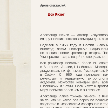
Архив спектаклей:
Дон Кихот
Александр Илиев — доктор искусствове
из крупнейших знатоков комедии дель арте
Родился в 1956 году в Софии. Закон
институт, затем Болгарскую национал
по специальности «режиссер театра». По
Университет театра наций по специальност
Как режиссер поставил более 60 спек
в Болгарии, Италии, Швейцарии, Македо
документальных фильмов. Руководитель К
в Софии. С 1985 года преподает пант
режиссуру и театральную антрополог
академии. Искусство комедии дель арт
Швейцарии и Чехии. Организует антропол
миру, побывал более чем в 80 странах.
Александр Илиев трижды занесен в Кни
за то, что 25 часов без перерыва показы
за участие в Эверестском марафоне и в тр