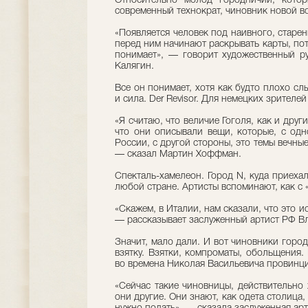
Относительно молод городничий, котор
современный технократ, чиновник новой во
«Появляется человек под наивного, старен
перед ним начинают раскрывать карты, пото
понимает», — говорит художественный ру
Калягин.
Все он понимает, хотя как будто плохо слы
и сила. Der Revisor. Для немецких зрителей
«Я считаю, что величие Гоголя, как и друг
что они описывали вещи, которые, с одн
России, с другой стороны, это темы вечны
— сказал Мартин Хоффман.
Спекталь-хамелеон. Город N, куда приеха
любой стране. Артисты вспоминают, как с 
«Скажем, в Италии, нам сказали, что это ис
— рассказывает заслуженный артист РФ В
Значит, мало дали. И вот чиновники город
взятку. Взятки, компроматы, обольщения. 
во времена Николая Васильевича провинци
«Сейчас такие чиновницы, действительно 
они другие. Они знают, как одета столица, 