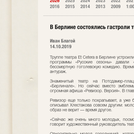
2026
2025
2024
2023
2022
202
2016
2015
2014
2013
2009
1:0
В Берлине состоялись гастроли т
Иван Благой
14.10.2019
Труппе театра Et Cetera в Берлине устрои
программы «Русские сезоны» давали 
бессмертную гоголевскую комедию. Время 
антураж.
Знаменитый театр на Потсдамер-пла
«Берлинале». Но сейчас вместо эмблем
огромная афиша «Ревизор. Версия». В гла
Ревизор еще только похрапывает, а уже 
описывал Хлестакова совсем другим: моло
образ не верит — время другое.
«Сейчас же очень много молодых, посмо
говорит художественный руководитель теат