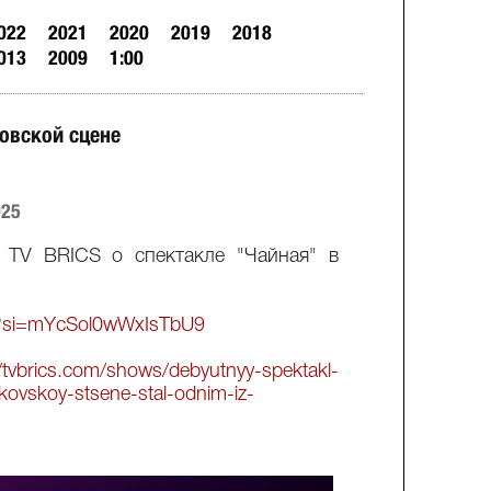
022
2021
2020
2019
2018
013
2009
1:00
ковской сцене
025
 TV BRICS о спектакле "Чайная" в
lk?si=mYcSol0wWxIsTbU9
//tvbrics.com/shows/debyutnyy-spektakl-
kovskoy-stsene-stal-odnim-iz-