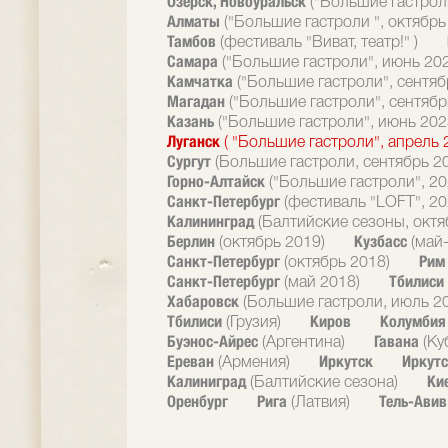
Озерск, Новоуральск
("Большие гастрол
Алматы
("Большие гастроли ", октябрь
Тамбов
(фестиваль "Виват, театр!" )
Самара
("Большие гастроли", июнь 20
Камчатка
("Большие гастроли", сентяб
Магадан
("Большие гастроли", сентябр
Казань
("Большие гастроли", июнь 202
Луганск
( "Большие гастроли", апрель 
Сургут
(Большие гастроли, сентябрь 2
Горно-Алтайск
("Большие гастроли", 20
Санкт-Петербург
(фестиваль "LOFT", 20
Калининград
(Балтийские сезоны, октя
Берлин
Кузбасс
(октябрь 2019)
(май
Санкт-Петербург
Ри
(октябрь 2018)
Санкт-Петербург
Тбилиси
(май 2018)
Хабаровск
(Большие гастроли, июль 2
Тбилиси
Киров
Колумби
(Грузия)
Буэнос-Айрес
Гавана
(Аргентина)
(Ку
Ереван
Иркутск
Иркутс
(Армения)
Калиниград
Ки
(Балтийские сезона)
Оренбург
Рига
Тель-Ави
(Латвия)